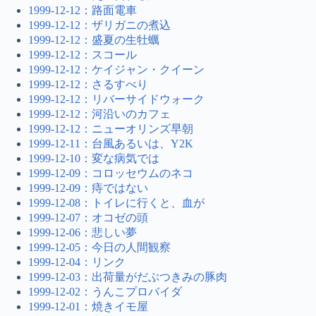
1999-12-12：路面電車
1999-12-12：ザリガニの煮込
1999-12-12：盛夏の生牡蠣
1999-12-12：スコール
1999-12-12：ケイジャン・クイーン
1999-12-12：さるすべり
1999-12-12：リバーサイドウォーク
1999-12-12：河沿いのカフェ
1999-12-12：ニューオリンズ早朝
1999-12-11：台風あるいは、Y2K
1999-12-10：変な病気では
1999-12-09：コロッセウムのネコ
1999-12-09：痔ではない
1999-12-08：トイレに行くと、血が
1999-12-07：オコゼの頭
1999-12-06：悲しい夢
1999-12-05：今日の人間観察
1999-12-04：リンク
1999-12-03：出荷量がだぶつきみの豚肉
1999-12-02：うんこプロバイダ
1999-12-01：焼きイモ屋