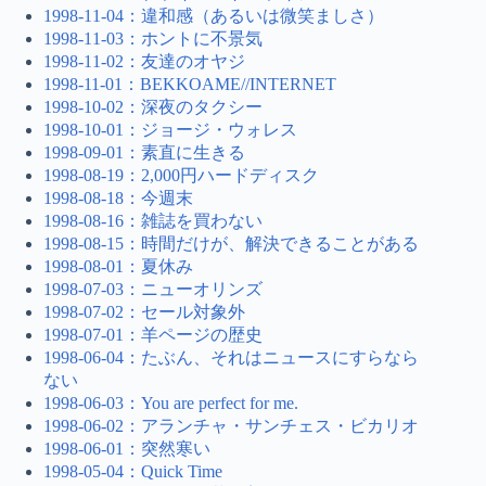
1998-11-04：違和感（あるいは微笑ましさ）
1998-11-03：ホントに不景気
1998-11-02：友達のオヤジ
1998-11-01：BEKKOAME//INTERNET
1998-10-02：深夜のタクシー
1998-10-01：ジョージ・ウォレス
1998-09-01：素直に生きる
1998-08-19：2,000円ハードディスク
1998-08-18：今週末
1998-08-16：雑誌を買わない
1998-08-15：時間だけが、解決できることがある
1998-08-01：夏休み
1998-07-03：ニューオリンズ
1998-07-02：セール対象外
1998-07-01：羊ページの歴史
1998-06-04：たぶん、それはニュースにすらなら
ない
1998-06-03：You are perfect for me.
1998-06-02：アランチャ・サンチェス・ビカリオ
1998-06-01：突然寒い
1998-05-04：Quick Time