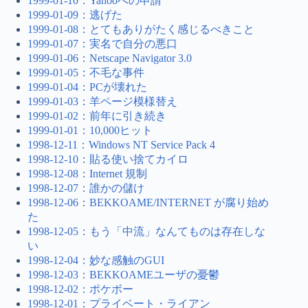
1999-01-10：Yahooへの申請
1999-01-09：逃げた
1999-01-08：とてもありがたく感じるべきこと
1999-01-07：実名で自分の悪口
1999-01-06：Netscape Navigator 3.0
1999-01-05：不毛な事件
1999-01-04：PCが壊れた
1999-01-03：羊ページ模様替え
1999-01-02：前年に引き続き
1999-01-01：10,000ヒット
1998-12-11：Windows NT Service Pack 4
1998-12-10：貼る使い捨てカイロ
1998-12-08：Internet 規制
1998-12-07：誰かの儲け
1998-12-06：BEKKOAME/INTERNET が腐り始め
た
1998-12-05：もう「中流」なんてものは存在しな
い
1998-12-04：妙な感触のGUI
1998-12-03：BEKKOAMEユーザの憂鬱
1998-12-02：ポケボー
1998-12-01：プライベート・ライアン