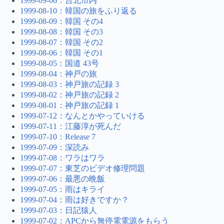
1999-09-06：台北市内
1999-08-10：韓国の旅をふり返る
1999-08-09：韓国 その4
1999-08-08：韓国 その3
1999-08-07：韓国 その2
1999-08-06：韓国 その1
1999-08-05：国道 43号
1999-08-04：神戸の旅
1999-08-03：神戸旅の記録 3
1999-08-02：神戸旅の記録 2
1999-08-01：神戸旅の記録 1
1999-07-12：なんとかやっていける
1999-07-11：江藤淳が死んだ
1999-07-10：Release 7
1999-07-09：深読み
1999-07-08：ワラはワラ
1999-07-07：東芝のビデオ修理問題
1999-07-06：最悪の晩飯
1999-07-05：雨はキライ
1999-07-04：雨は好きですか？
1999-07-03：日記猿人
1999-07-02：APCから無停電電源をもらう