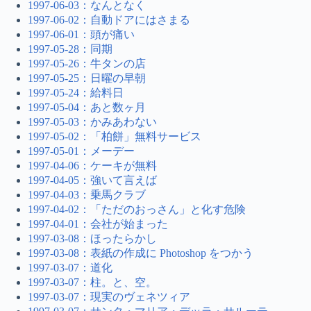
1997-06-03：なんとなく
1997-06-02：自動ドアにはさまる
1997-06-01：頭が痛い
1997-05-28：同期
1997-05-26：牛タンの店
1997-05-25：日曜の早朝
1997-05-24：給料日
1997-05-04：あと数ヶ月
1997-05-03：かみあわない
1997-05-02：「柏餅」無料サービス
1997-05-01：メーデー
1997-04-06：ケーキが無料
1997-04-05：強いて言えば
1997-04-03：乗馬クラブ
1997-04-02：「ただのおっさん」と化す危険
1997-04-01：会社が始まった
1997-03-08：ほったらかし
1997-03-08：表紙の作成に Photoshop をつかう
1997-03-07：道化
1997-03-07：柱。と、空。
1997-03-07：現実のヴェネツィア