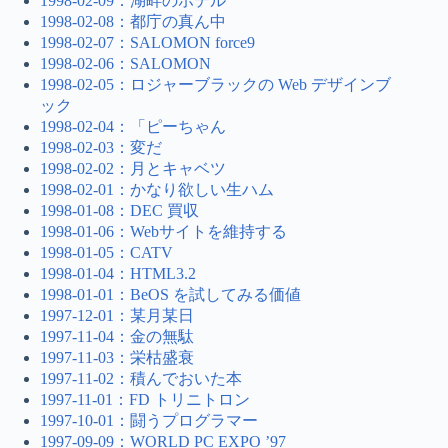
1998-02-09：湖畔のホテル
1998-02-08：都庁の真ん中
1998-02-07：SALOMON force9
1998-02-06：SALOMON
1998-02-05：ロジャーブラックの Web デザインブ
ック
1998-02-04：「ピーちゃん
1998-02-03：変だ
1998-02-02：月とキャベツ
1998-02-01：かなり欲しい生ハム
1998-01-08：DEC 買収
1998-01-06：Webサイトを維持する
1998-01-05：CATV
1998-01-04：HTML3.2
1998-01-01：BeOS を試してみる価値
1997-12-01：某月某日
1997-11-04：金の無駄
1997-11-03：栄枯盛衰
1997-11-02：積んでおいた本
1997-11-01：FD トリニトロン
1997-10-01：闘うプログラマー
1997-09-09：WORLD PC EXPO ’97