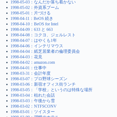
1998-05-03：なんだか落ち着かない
1998-05-02：外資系ブーム
1998-05-01：片づける
1998-04-11：BeOS 続き
1998-04-10：BeOS for Intel
1998-04-09：633 と 663
1998-04-08：コクヨ、ジェルレスト
1998-04-07：はやくも1年
1998-04-06：インテリマウス
1998-04-04：紙芝居業者の倫理委員会
1998-04-03：花見
1998-04-02：amazon.com
1998-04-01：仕事中
1998-03-31：会計年度
1998-03-07：プロ野球シーズン
1998-03-06：新宿オフィス街ランチ
1998-03-05：「学校」というのは特殊な場所
1998-03-04：枯れた会話
1998-03-03：午後から雪
1998-03-02：NTFSCONV
1998-03-01：ツイスター