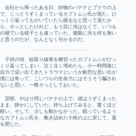
会社から帰ったある日、好物のバナナとブドウの上
で、じっとうずくまっているカブトムシ氏が居た。ひ
っくり返ってもがいていたら困るなと思って居たか
ら、ホッとしたけれど、もう目に光はなくて、いつも
の寝ている様子とも違っていた。複眼に光も何も無い
と思うのだが、なんとなく分かるのだ。
子供の頃、蚊取り線香を横切ったカブトムシがひっ
くり返ってしまい、泣く泣く埋めたら、小一時間後に
自力で這い出てきたトラウマというか鮮烈な思い出が
僕には有って、こいつらの生命力にはそうそう騙され
ないと思い、一晩そっとしておいた。
翌朝、やはり同じバナナの上で、彼はうずくまった
まま、静かにしていた。持ち上げてみると、驚くほど
軽い。そして、少しも動かなかった。眠っているよう
なカブトムシ氏を、敷き詰めた小枝の上に戻して、蓋
を閉じた。