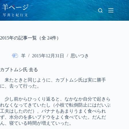
コ
ン
テ
ン
ツ
へ
2015年の記事一覧（全 24件）
ス
キ
ッ
羊
2015年12月31日
思いつき
プ
カブトムシ氏 去る
来たときと同じように、カブトムシ氏は実に勝手
に、去って行った。
少し前からひっくり返ると、なかなか自分で起きら
れなくなってきていたし（小枝で転倒防止にはだいぶ
工夫はしたのだ）、バナナもあまりうまく食べられ
ず、水分のを多いブドウをよく食べていた。だんだ
ん、寝ている時間が増えていった。