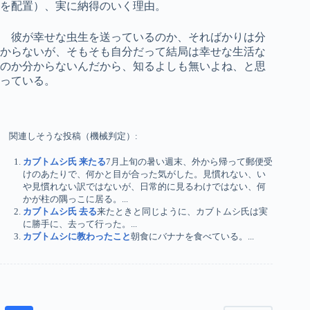
を配置）、実に納得のいく理由。
彼が幸せな虫生を送っているのか、そればかりは分
からないが、そもそも自分だって結局は幸せな生活な
のか分からないんだから、知るよしも無いよね、と思
っている。
関連しそうな投稿（機械判定）:
カブトムシ氏 来たる
7月上旬の暑い週末、外から帰って郵便受
けのあたりで、何かと目が合った気がした。見慣れない、い
や見慣れない訳ではないが、日常的に見るわけではない、何
かが柱の隅っこに居る。...
カブトムシ氏 去る
来たときと同じように、カブトムシ氏は実
に勝手に、去って行った。...
カブトムシに教わったこと
朝食にバナナを食べている。...