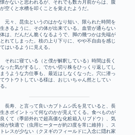
懐かないと思われるが、それでも数カ月前からは、腹
が空くと水槽を叩くことを覚えたようだ。
元々、昆虫というのはかなり短い、限られた時間を
生きるように、その体が出来ている。血管が通らない
体は、だんだん脆くなるようで、脚の幾つかは先端が
とれてしまった。枝の上り下りに、やや不自由を感じ
てはいるように見える。
それに寝ている（と僕が解釈している）時間は長く
なった気がするし、でかい切り株をひっくり返してし
まうような力仕事も、最近はしなくなった。穴に潜っ
てウトウトしている様は、おじいちゃん然としてい
る。
長寿、と言って良いカブトムシ氏を見ていると、長
生きポイントって何なのかが見えてくる。食べものが
良くて（季節外れで超高価な化粧箱入りブドウ）、気
候が快適で（虫用ヒーターが約23度を常に維持）、ス
トレスが少ない（クヌギのフィールドに入念に隠れ家