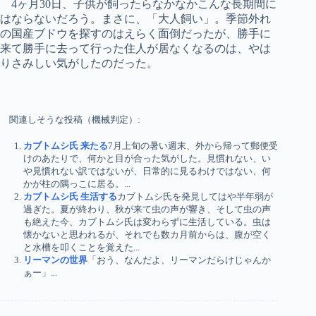
4ヶ月30日、子供が飼ったらなかなかこんな長期間に
はならないだろう。まさに、「大人飼い」。季節外れ
の国産ブドウを探すのはえらく面倒だったが、勝手に
来て勝手に去って行った住人が居なくなるのは、やは
りさみしい気がしたのだった。
関連しそうな投稿（機械判定）:
カブトムシ氏 来たる
7月上旬の暑い週末、外から帰って郵便受
けのあたりで、何かと目が合った気がした。見慣れない、い
や見慣れない訳ではないが、日常的に見るわけではない、何
かが柱の隅っこに居る。...
カブトムシ氏 生活する
カブトムシ氏を発見してはや半年弱が
過ぎた。夏が終わり、秋が来て虫の声が響き、そして虫の声
も絶えた今、カブトムシ氏は変わらずに生活している。虫は
懐かないと思われるが、それでも数カ月前からは、腹が空く
と水槽を叩くことを覚えた...
リーマンの世界
「おう、なんだよ、リーマンだらけじゃんか
ぁー」...