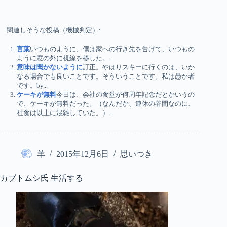
関連しそうな投稿（機械判定）:
言葉
いつものように、僕は家への行き先を告げて、いつもの
ように窓の外に視線を移した。...
意味は聞かないように
訂正。やはりスキーに行くのは、いか
なる場合でも良いことです。そういうことです。私は愚か者
です。by...
ケーキが無料
今日は、会社の食堂が何周年記念だとかいうの
で、ケーキが無料だった。（なんだか、連休の谷間なのに、
社食は以上に混雑していた。）...
羊
2015年12月6日
思いつき
カブトムシ氏 生活する