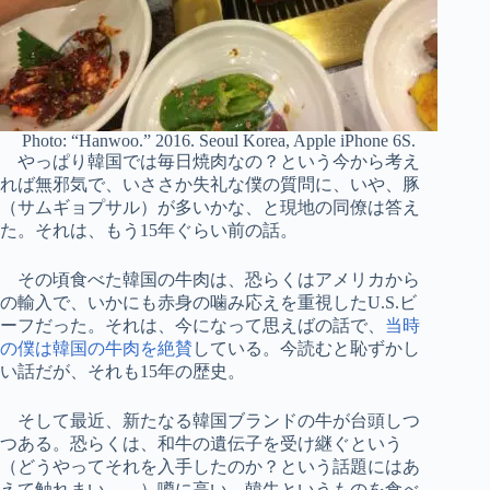
Photo: “Hanwoo.” 2016. Seoul Korea, Apple iPhone 6S.
やっぱり韓国では毎日焼肉なの？という今から考え
れば無邪気で、いささか失礼な僕の質問に、いや、豚
（サムギョプサル）が多いかな、と現地の同僚は答え
た。それは、もう15年ぐらい前の話。
その頃食べた韓国の牛肉は、恐らくはアメリカから
の輸入で、いかにも赤身の噛み応えを重視したU.S.ビ
ーフだった。それは、今になって思えばの話で、
当時
の僕は韓国の牛肉を絶賛
している。今読むと恥ずかし
い話だが、それも15年の歴史。
そして最近、新たなる韓国ブランドの牛が台頭しつ
つある。恐らくは、和牛の遺伝子を受け継ぐという
（どうやってそれを入手したのか？という話題にはあ
えて触れまい。。）噂に高い、韓牛というものを食べ