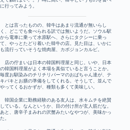
に行ってみよう。
とは言ったものの、韓牛はあまり流通が無いらし
く、どこでも食べられる訳では無いようだ。ソウル駅
から電車に乗って水原駅へ、さらにタクシーに乗っ
て、やっとたどり着いた韓牛の店。見た目は、いかに
も流行っていそうな焼肉屋、カボジョンカルビ。
店の佇まいは日本の韓国料理屋と同じ。いや、日本
の韓国料理屋がよく本場を真似ていると言うことか。
毎度お馴染みのチリチリパーマのおばちゃん達が、テ
キパキとお膳の準備をしてくれる。そうして、並んで
やってくるおかずが、種類も多くて美味しい。
韓国企業に勤務経験のある友人は、水キムチを絶賛
している。なんというか、目の付け所が玄人筋だな。
あと、唐辛子まみれの沢蟹みたいなやつが、美味かっ
た。