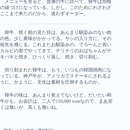
メニューを見ると、普通の牛に比べて、韓牛は別格
の値づけになっている。しかし、このためにわざわざ
ここまで来たのだから、迷わずオーダー。
韓牛、焼く前の見た目は、あんまり馴染みのない肉
の色。少し黄味がかかってる。サシの入り方に、その
祖先を感じる。これまたお馴染みの、でろーんと長い
カルビの形でやってきて、チリチリのおばちゃんがテ
キパキと焼き、ひっくり返し、焼き、切り刻む。
切り刻まれた韓牛は、もう、いつもの韓国焼肉にな
っている。神戸牛が、アメリカでステーキにされるよ
うに、かように、文化は素材を圧倒するものか。
韓牛の味は、あんまり覚えてないけど、だいたい和
牛かも。お会計は、二人で110,000 wonなので、まあ安
くは無いが、高くも無いね。