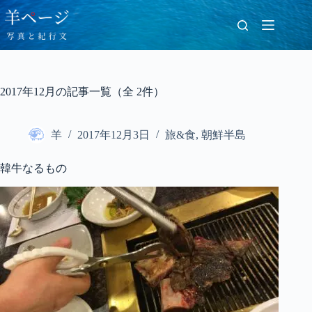
コ
ン
テ
ン
ツ
へ
2017年12月の記事一覧（全 2件）
ス
キ
ッ
羊
2017年12月3日
旅&食
,
朝鮮半島
プ
韓牛なるもの