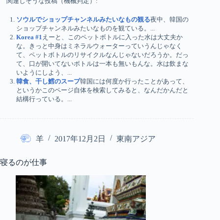
関連しそうな投稿（機械判定）:
ソウルでショップチャンネルみたいなもの観る
夜中、韓国の
ショップチャンネルみたいなものを観ている。...
Korea #1
えーと、このペットボトルに入った水は大丈夫か
な。きっと中身はミネラルウォーターっていうんじゃなく
て、ペットボトルのリサイクルなんじゃないだろうか。だっ
て、口が開いてないボトルは一本も無いもんな。水は飲まな
いようにしよう、...
韓食、干し鱈のスープ
韓国には何度か行ったことがあって、
というかこのページ自体を検索してみると、なんだかんだと
結構行っている。...
羊
2017年12月2日
東南アジア
寝るのが仕事