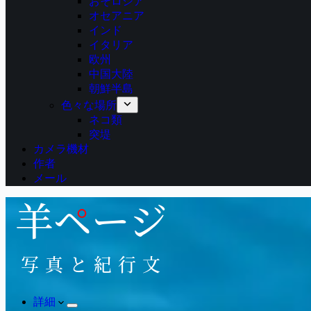
おそロシア
オセアニア
インド
イタリア
欧州
中国大陸
朝鮮半島
色々な場所
ネコ類
突堤
カメラ機材
作者
メール
詳細