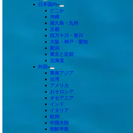
日本国内
どこか
沖縄
屋久島・九州
京都
四万十川・香川
大阪・神戸・愛知
新潟
東京と近郊
北海道
外国
東南アジア
台湾
アメリカ
おそロシア
オセアニア
インド
イタリア
欧州
中国大陸
朝鮮半島