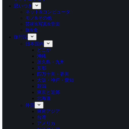
思いつき
ネット&コンピュータ
モノ&その他
芸術&写真&音楽
旅&食
旅行記
日本国内
どこか
沖縄
屋久島・九州
京都
四万十川・香川
大阪・神戸・愛知
新潟
東京と近郊
北海道
外国
東南アジア
台湾
アメリカ