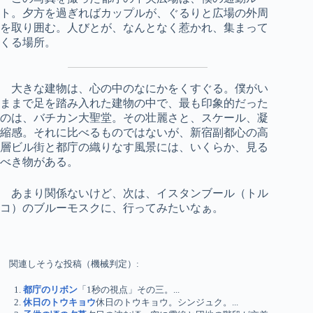
ト。夕方を過ぎればカップルが、ぐるりと広場の外周
を取り囲む。人びとが、なんとなく惹かれ、集まって
くる場所。
大きな建物は、心の中のなにかをくすぐる。僕がい
ままで足を踏み入れた建物の中で、最も印象的だった
のは、バチカン大聖堂。その壮麗さと、スケール、凝
縮感。それに比べるものではないが、新宿副都心の高
層ビル街と都庁の織りなす風景には、いくらか、見る
べき物がある。
あまり関係ないけど、次は、イスタンブール（トル
コ）のブルーモスクに、行ってみたいなぁ。
関連しそうな投稿（機械判定）:
都庁のリボン
「1秒の視点」その三。...
休日のトウキョウ
休日のトウキョウ。シンジュク。...