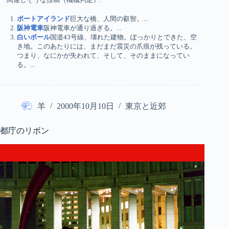
ポートアイランド
巨大な橋、人間の叡智。...
阪神電車
阪神電車が通り過ぎる。...
白いボール
国道43号線、壊れた建物。ぽっかりとできた、空
き地。このあたりには、まだまだ震災の爪痕が残っている。
つまり、なにかが失われて、そして、そのままになってい
る。...
羊
2000年10月10日
東京と近郊
都庁のリボン