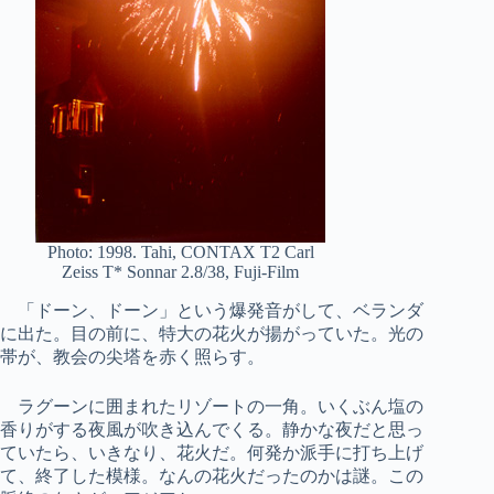
Photo: 1998. Tahi, CONTAX T2 Carl
Zeiss T* Sonnar 2.8/38, Fuji-Film
「ドーン、ドーン」という爆発音がして、ベランダ
に出た。目の前に、特大の花火が揚がっていた。光の
帯が、教会の尖塔を赤く照らす。
ラグーンに囲まれたリゾートの一角。いくぶん塩の
香りがする夜風が吹き込んでくる。静かな夜だと思っ
ていたら、いきなり、花火だ。何発か派手に打ち上げ
て、終了した模様。なんの花火だったのかは謎。この