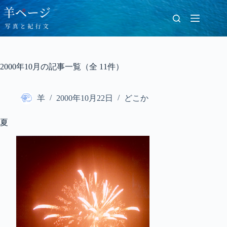
コ
ン
テ
ン
ツ
へ
2000年10月の記事一覧（全 11件）
ス
キ
ッ
羊
2000年10月22日
どこか
プ
夏