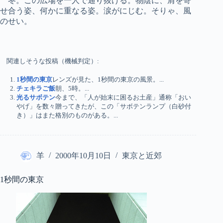
冬。この広場を一人で通り抜ける。物陰に、肩を寄
せ合う姿、何かに重なる姿。涙がにじむ。そりゃ、風
のせい。
関連しそうな投稿（機械判定）:
1秒間の東京
レンズが見た、1秒間の東京の風景。...
チェキラご飯
朝、5時。...
光るサボテン
今まで、「人が始末に困るお土産」通称「おい
やげ」を数々贈ってきたが、この「サボテンランプ（白砂付
き）」はまた格別のものがある。...
羊
2000年10月10日
東京と近郊
1秒間の東京