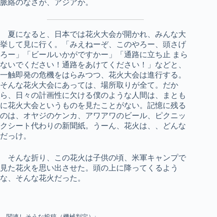
脈絡のなさが、アジアか。
夏になると、日本では花火大会が開かれ、みんな大
挙して見に行く。「みえねーぞ、このやろー、頭さげ
ろー」「ビールいかがですかー」「通路に立ち止 まら
ないでください！通路をあけてください！」などと、
一触即発の危機をはらみつつ、花火大会は進行する。
そんな花火大会にあっては、場所取りが全て。だか
ら、日々の計画性に欠ける僕のような人間は、まとも
に花火大会というものを見たことがない。記憶に残る
のは、オヤジのケンカ、アワアワのビール、ピクニッ
クシート代わりの新聞紙。うーん、花火は、、どんな
だっけ。
そんな折り、この花火は子供の頃、米軍キャンプで
見た花火を思い出させた。頭の上に降ってくるよう
な、そんな花火だった。
関連しそうな投稿（機械判定）: