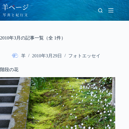
コ
ン
テ
ン
ツ
へ
2010年3月の記事一覧（全 1件）
ス
キ
ッ
羊
2010年3月29日
フォトエッセイ
プ
階段の花