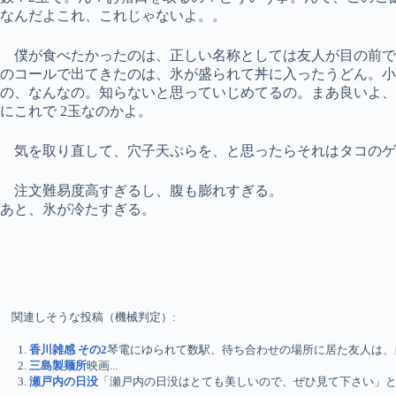
なんだよこれ、これじゃないよ。。
僕が食べたかったのは、正しい名称としては友人が目の前で
のコールで出てきたのは、氷が盛られて丼に入ったうどん。小
の、なんなの。知らないと思っていじめてるの。まあ良いよ
にこれで 2玉なのかよ。
気を取り直して、穴子天ぷらを、と思ったらそれはタコのゲ
注文難易度高すぎるし、腹も膨れすぎる。
あと、氷が冷たすぎる。
関連しそうな投稿（機械判定）:
香川雑感 その2
琴電にゆられて数駅、待ち合わせの場所に居た友人は、自
三島製麺所
映画...
瀬戸内の日没
「瀬戸内の日没はとても美しいので、ぜひ見て下さい」と勧