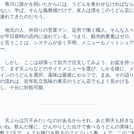
香川に誰かを招いたからには、うどんを食わせなければなら
ない。半ば、そんな義務感だけで、友人は僕をこのうどん店に
連れてきたのだろう。
地元の人、外回りの営業マン、近所で働く職人、そんな人々
が平日昼時の店内に溢れている。つまり、観光的要素はゼロ。
と言うことは、システムが全く不明、メニューもノットシュア
ー。
しかし、ここは頑張って自力で注文してみよう。お盆を持っ
て、まず天ぷらなどのサイドメニューを選び、しかる後に、メ
インのうどんを選択。薬味は最後にセルフで。まあ、その辺り
の流れは、近年乱立気味の東京のうどん店でもよく見かける
し、十分に対処可能。
天ぷらは穴子みたいなのがあるからそれ、あと卵天も好きな
いね。飲んだ後に、ひんやりした出汁で食べるうどんの美味
数？2玉で。ん？お猪口を取るの？どういう事。んで、このご