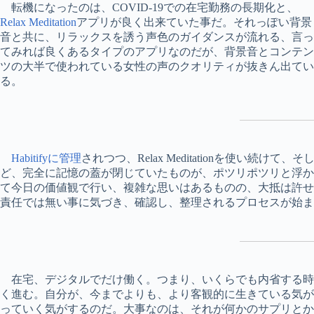
転機になったのは、COVID-19での在宅勤務の長期化と、
Relax Meditation
アプリが良く出来ていた事だ。それっぽい背景
音と共に、リラックスを誘う声色のガイダンスが流れる、言っ
てみれば良くあるタイプのアプリなのだが、背景音とコンテン
ツの大半で使われている女性の声のクオリティが抜きん出てい
る。
Habitifyに管理
されつつ、Relax Meditationを使い続
ど、完全に記憶の蓋が閉じていたものが、ポツリポツリと浮
て今日の価値観で行い、複雑な思いはあるものの、大抵は許
責任では無い事に気づき、確認し、整理されるプロセスが始ま
在宅、デジタルでだけ働く。つまり、いくらでも内省する時
く進む。自分が、今までよりも、より客観的に生きている気
っていく気がするのだ。大事なのは、それが何かのサプリと