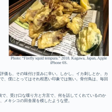
Photo: “Firefly squid tempura.” 2018. Kagawa, Japan, Apple
iPhone 6S.
る評価も、その味付け並みに辛い。しかし、イカ刺しとか、カ
じで、僕にとってはそれ程悪い印象では無い。骨付鳥は、毎回
貌で、受け口な喋り方と方言で、何を話してくれているのか
、メキシコの田舎屋を模したような壁。