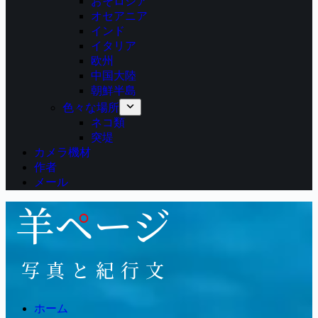
おそロシア
オセアニア
インド
イタリア
欧州
中国大陸
朝鮮半島
色々な場所
ネコ類
突堤
カメラ機材
作者
メール
ホーム