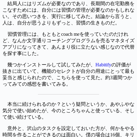
結局人にはリズムが必要なのであり、長期間の在宅勤務を
こなすためには、自分には習慣の管理が必要なのかもしれな
い。その思いつきを、実行に移してみた。結論から言うと、
人は、自分が思うよりもずっと、習慣の生きものだ。
習慣管理には、もともとcoach meを使っていたのだけれ
ど、なんか文字通りコーチングプログラムを売るマネタイズ
アプリになってきて、あんまり役に立たない感じなので代替
を探す事にした。
幾つかインストールして試してみたが、
Habitify
の評価が
抜きに出ていて、機能のセレクトが自分の用途にとって最も
妥当と感じられたので、こちらを使って見た。約3週間つか
ってみての感想を書いてみる。
本当に続けられるのか？という疑問というか、あやふやな
気分で使い始めたが、今のところちゃんと使っている、そし
て使い続けている。
意外と、沢山のタスクを設定しておいた方が、何かをやる
時間を作ることができるのは面白い。僕の場合は16個、キリ