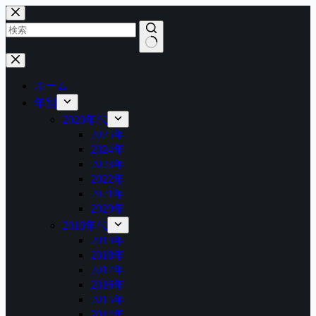
コ
ン
テ
ン
結
ツ
果
へ
ホーム
な
ス
年別
し
キ
2020年代
ッ
2025年
プ
2024年
2023年
2022年
2021年
2020年
2010年代
2019年
2018年
2017年
2016年
2015年
2014年