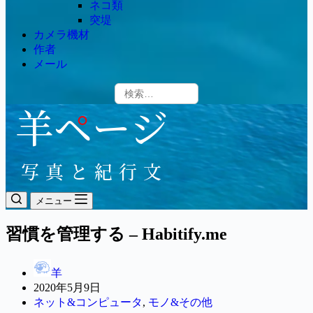
ネコ類
突堤
カメラ機材
作者
メール
メニュー
習慣を管理する – Habitify.me
羊
2020年5月9日
ネット&コンピュータ
,
モノ&その他