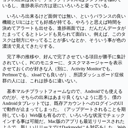
いるし、進捗表示の方は逆にいろいろと凝っている。
いろいろ出来るけど面倒では無い、というバランスの良い
機能とUIにはとても好感が持てる。やろうと思えば時間を
決めてアラートも出せる。進捗画面では、だんだんデータが
たまってくるとトレンドも見られて面白い。例えば、このタ
スクは朝方にやってることが多いなとか、そういう事が色の
濃淡で見えてきたりする。
完了率の推移や、好んで完了させている項目が勝手に集計
されていく。PCのモニターに、タスクマネージャーを表示
させておくのが好きな人（別に、Activity Monitorでも、
Perfmonでも、xloadでも良いが）、所謂ダッシュボード症候
群の人には、これは捗るに違いない。
基本マルチプラットフォームなので、Androidでも使える
のだが、そちらの出来はあまり良くないように思う。僕の
Androidタブレットでは、既存アカウントへのログインのUI
で動作が止まってしまった。（アップデートされることを期
待している）Web版も有るので、いろいろな状況でチェック
インする事は可能だ。Mac版のアプリも最近リリースされた
ようで、新しいリリースではDarkmodeにも対応をした。Web