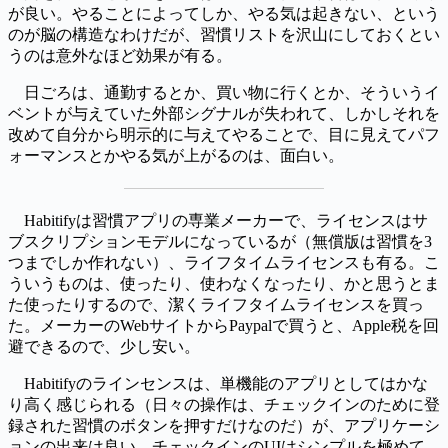
が良い。やることによってしか、やる気は起きない、という
のが脳の構造なわけだが、習慣リストを沢山にしておくとい
うのは意外なほど効果が有る。
日ごろは、通勤するとか、買い物に行くとか、そういうイ
ベントが与えていた外部シグナルが失われて、しかしそれを
改めて自分から明示的に与えてやることで、目に見えてパフ
ォーマンスとかやる気が上がるのは、面白い。
Habitifyは習慣アプリの専業メーカーで、ライセンスはサ
ブスクリプションモデルになっているが（無償版は習慣を3
つまでしか作れない）、ライフタイムライセンスも有る。こ
ういうものは、使ったり、使わなくなったり、かと思うとま
た使ったりするので、潔くライフタイムライセンスを買っ
た。メーカーのWebサイトからPaypalで買うと、Apple税を回
避できるので、少し安い。
Habitifyのラインセンスは、単機能のアプリとしてはかな
り高く感じられる（日々の操作は、チェックインのために登
録された習慣のボタンを押すだけなのだ）が、アプリケーシ
ョンの出来は良い。チェックインのUIはシンプルを極めて