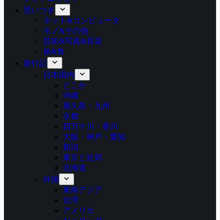
思いつき
ネット&コンピュータ
モノ&その他
芸術&写真&音楽
旅&食
旅行記
日本国内
どこか
沖縄
屋久島・九州
京都
四万十川・香川
大阪・神戸・愛知
新潟
東京と近郊
北海道
外国
東南アジア
台湾
アメリカ