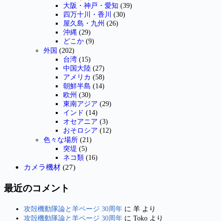
大阪・神戸・愛知
(39)
四万十川・香川
(30)
屋久島・九州
(26)
沖縄
(29)
どこか
(9)
外国
(202)
台湾
(15)
中国大陸
(27)
アメリカ
(58)
朝鮮半島
(14)
欧州
(30)
東南アジア
(29)
インド
(14)
オセアニア
(3)
おそロシア
(12)
色々な場所
(21)
突堤
(5)
ネコ類
(16)
カメラ機材
(27)
最近のコメント
攻殻機動隊論と羊ページ 30周年
に
羊
より
攻殻機動隊論と羊ページ 30周年
に
Toko
より