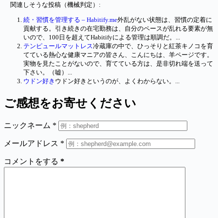
関連しそうな投稿（機械判定）:
続・習慣を管理する – Habitify.me
外乱がない状態は、習慣の定着に
貢献する。引き続きの在宅勤務は、自分のペースが乱れる要素が無
いので、100日を超えてHabitifyによる管理は順調だ。...
テンピュールマットレス
冷蔵庫の中で、ひっそりと紅茶キノコを育
てている熱心な健康マニアの皆さん、こんにちは、羊ページです。
実物を見たことがないので、育てている方は、是非切れ端を送って
下さい。（嘘）...
ウドン好き
ウドン好きというのが、よくわからない。...
ご感想をお寄せください
ニックネーム
*
メールアドレス
*
コメントをする
*