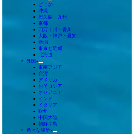
どこか
沖縄
屋久島・九州
京都
四万十川・香川
大阪・神戸・愛知
新潟
東京と近郊
北海道
外国
東南アジア
台湾
アメリカ
おそロシア
オセアニア
インド
イタリア
欧州
中国大陸
朝鮮半島
色々な場所