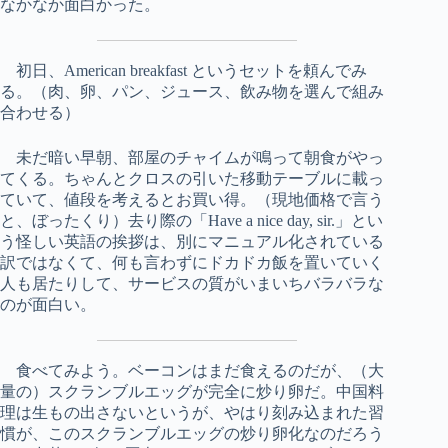
なかなか面白かった。
初日、American breakfast というセットを頼んでみ
る。（肉、卵、パン、ジュース、飲み物を選んで組み
合わせる）
未だ暗い早朝、部屋のチャイムが鳴って朝食がやっ
てくる。ちゃんとクロスの引いた移動テーブルに載っ
ていて、値段を考えるとお買い得。（現地価格で言う
と、ぼったくり）去り際の「Have a nice day, sir.」とい
う怪しい英語の挨拶は、別にマニュアル化されている
訳ではなくて、何も言わずにドカドカ飯を置いていく
人も居たりして、サービスの質がいまいちバラバラな
のが面白い。
食べてみよう。ベーコンはまだ食えるのだが、（大
量の）スクランブルエッグが完全に炒り卵だ。中国料
理は生もの出さないというが、やはり刻み込まれた習
慣が、このスクランブルエッグの炒り卵化なのだろう