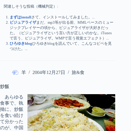
関連しそうな投稿（機械判定）:
まずはinstall
さて、インストールしてみました。...
ビジュアライザ
まだ、mp3等が出る前、MMLベースのミュー
ジックプレイヤーの頃から、ビジュアライザが大好きだっ
た。（ビジュアライザという言い方が正しいのかな。iTunes
で言う、ビジュアライザ。WMPで言う視覚エフェクト）...
ひろゆきblog
ひろゆきblogを読んでいて、こんなコピペを見
つけた。...
羊
2004年12月27日
旅&食
炒飯
あらゆる
食事で、執
拗に、炒飯
を食い続け
て分かった
のが、中国