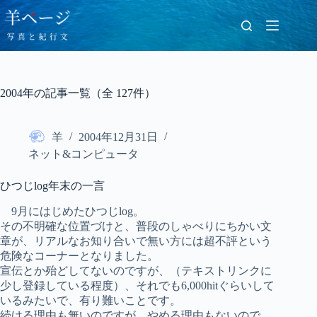
コ
ン
テ
ン
ツ
へ
2004年の記事一覧（全 127件）
ス
キ
ッ
羊
2004年12月31日
プ
ネット&コンピュータ
ひつじlog年末の一言
9月にはじめたひつじlog。
その不明確な位置づけと、普段のしゃべりにちかい文
章が、リアルなお知り合いで無い方には超不評という
危険なコーナーとなりました。
宣伝とか殆どしてないのですが、（テキストリンクに
少し登録している程度）、それでも6,000hitぐらいして
いるみたいで、有り難いことです。
続ける理由も無いのですが、やめる理由もないので、