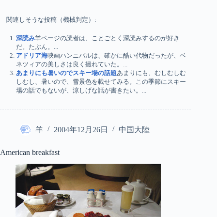
関連しそうな投稿（機械判定）:
深読み
羊ページの読者は、ことごとく深読みするのが好き
だ。たぶん。...
アドリア海
映画ハンニバルは、確かに酷い代物だったが、ベ
ネツィアの美しさは良く撮れていた。...
あまりにも暑いのでスキー場の話題
あまりにも、むしむしむ
しむし、暑いので、雪景色を載せてみる。この季節にスキー
場の話でもないが、涼しげな話が書きたい。...
羊
2004年12月26日
中国大陸
American breakfast