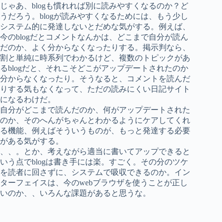
じゃあ、blogも慣れれば別に読みやすくなるのか？ど
うだろう。blogが読みやすくなるためには、もう少し
システム的に発達しないとだめな気がする。例えば、
今のblogだとコメントなんかは、どこまで自分が読ん
だのか、よく分からなくなったりする。掲示判なら、
割と単純に時系列でわかるけど、複数のトピックがあ
るblogだと、それこそどこがアップデートされたのか
分からなくなったり。そうなると、コメントを読んだ
りする気もなくなって、ただの読みにくい日記サイト
になるわけだ。
自分がどこまで読んだのか、何がアップデートされた
のか、そのへんがちゃんとわかるようにケアしてくれ
る機能、例えばそういうものが、もっと発達する必要
がある気がする。
、、。とか、考えながら適当に書いてアップできると
いう点でblogは書き手には楽。すごく。その分のツケ
を読者に回さずに、システムで吸収できるのか。イン
ターフェイスは、今のwebブラウザを使うことが正し
いのか、、いろんな課題があると思うな。