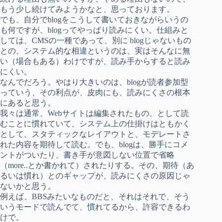
もう少し続けてみようかなと、思っております。
でも、自分でblogをこうして書いておきながらいうの
も何ですが、blogってやっぱり読みにくい。仕組みと
しては、CMSの一種であって、別に blogじゃないもの
との、システム的な相違というのは、実はそんなに無
い（場合もある）わけですが、読み手からすると読み
にくい。
なんでだろう。やはり大きいのは、blogが読者参加型
っていう、その利点が、皮肉にも、読みにくさの根本
にあると思う。
我々は通常、Webサイトは編集されたもの、として読
むことに慣れていて、システム上の仕掛けはともかく
として、スタティックなレイアウトと、モデレートさ
れた内容を期待して読む。でも、blogは、勝手にコメ
ントがついたり、書き手が意図しない位置で省略
（more..とか書かれて）されたりする。その、期待（あ
るいは慣れ）とのギャップが、読みにくさの原因じゃ
ないかと思う。
例えば、BBSみたいなものだと、それはそれで、そう
いうモードで読んでて、慣れてるから、許容できるわ
けで。