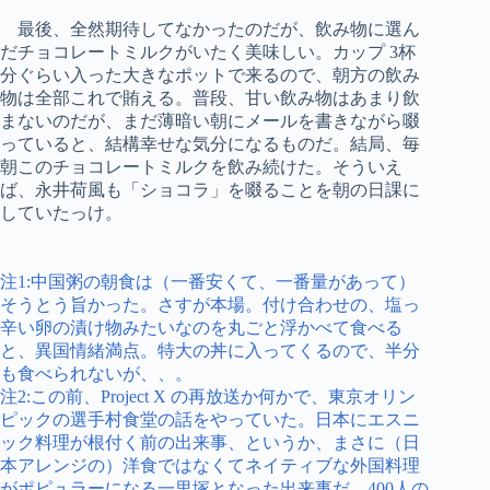
最後、全然期待してなかったのだが、飲み物に選ん
だチョコレートミルクがいたく美味しい。カップ 3杯
分ぐらい入った大きなポットで来るので、朝方の飲み
物は全部これで賄える。普段、甘い飲み物はあまり飲
まないのだが、まだ薄暗い朝にメールを書きながら啜
っていると、結構幸せな気分になるものだ。結局、毎
朝このチョコレートミルクを飲み続けた。そういえ
ば、永井荷風も「ショコラ」を啜ることを朝の日課に
していたっけ。
注1:中国粥の朝食は（一番安くて、一番量があって）
そうとう旨かった。さすが本場。付け合わせの、塩っ
辛い卵の漬け物みたいなのを丸ごと浮かべて食べる
と、異国情緒満点。特大の丼に入ってくるので、半分
も食べられないが、、。
注2:この前、Project X の再放送か何かで、東京オリン
ピックの選手村食堂の話をやっていた。日本にエスニ
ック料理が根付く前の出来事、というか、まさに（日
本アレンジの）洋食ではなくてネイティブな外国料理
がポピュラーになる一里塚となった出来事だ。400人の