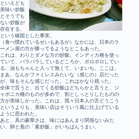
といえども
美味い炒飯
とそうでも
ない炒飯が
存在する、
という確固とした事実。
（食べ慣れているせいもあるが）なかには、日本のラ
ーメン屋の方が勝ってるようなとこもあった。
これは、わりとダメな方の炒飯。インディカ種を使っ
ていて、パラパラしているどころか、ボロボロしてい
る。油もちゃんと入って無くて、いまいち。ここは、
まあ、なんかファミレスみたいな（感じの）店だった
が、味もそんな感じだった。これはかなり残った。
全体で言うと、出てくる炒飯はどちらかと言うと、ジ
ャポニカ種のものが多めで、割としっとりしたものの
方が美味しかった。これは、我々日本人の舌どうこう
というよりも、美味い店はそういう風に仕上げている
ように思われた。
あと、具の豪華さは、味にはあんまり関係ないみた
い。卵と葱の「素炒飯」がいちばんうまい。