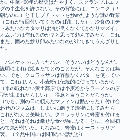
か。中華 400年の歴史はたやすく、スクランブルエッ
グの半生化を許さない。その背後には、ニンニク（！
朝なのに）と干しプチトマトを炒めたような謎の野菜
（これが毎回付いてくるのは閉口した）、冷食のポテ
トみたいなカタマリは油が良くなくてかなりマズイ。
オムレツは作れるのか？と思って頼んでみたら、これ
また、固めた炒り卵みたいなのが出てきてうんざりし
た。
バスケットに入ったパン、そうパンはどうなんだ。
説明によれば焼きたてとのことだが、そんなことは無
い。でも、クロワッサンは容赦なくバターを使ってい
て、これはいい。小麦粉は伝統的に使っているから
（米の取れない黄土高原では小麦粉からラーメンの原
型が生まれたらしい）、得意と言うことだろうか。
（でも、別の日に頼んだマフィンは酷かった）付け合
わせのジャムは、しまいに飽きて蜂蜜にしてみたら、
これがなんと美味しい。クロワッサンに蜂蜜を付ける
と、それはそれは幸せな食べ物になることに、今回初
めて気が付いた。ちなみに、蜂蜜はオーストラリア
製。（全然中国には関係ない話だが）