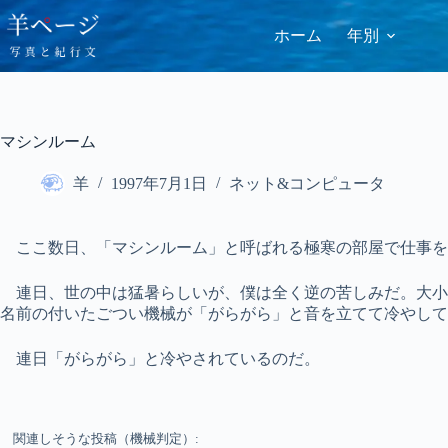
コ
ン
ホーム
年別
テ
ン
ツ
へ
ス
マシンルーム
キ
ッ
羊
1997年7月1日
ネット&コンピュータ
プ
ここ数日、「マシンルーム」と呼ばれる極寒の部屋で仕事を
連日、世の中は猛暑らしいが、僕は全く逆の苦しみだ。大小 
名前の付いたごつい機械が「がらがら」と音を立てて冷やして
連日「がらがら」と冷やされているのだ。
関連しそうな投稿（機械判定）: