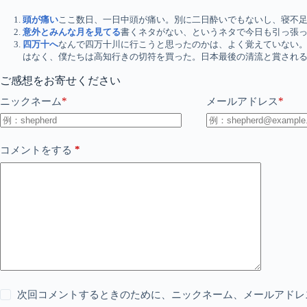
頭が痛い
ここ数日、一日中頭が痛い。別に二日酔いでもないし、寝不足で
意外とみんな月を見てる
書くネタがない、というネタで今日も引っ張っ
四万十へ
なんで四万十川に行こうと思ったのかは、よく覚えていない。
はなく、僕たちは高知行きの切符を買った。日本最後の清流と賞される四
ご感想をお寄せください
*
*
ニックネーム
メールアドレス
*
コメントをする
次回コメントするときのために、ニックネーム、メールアドレ