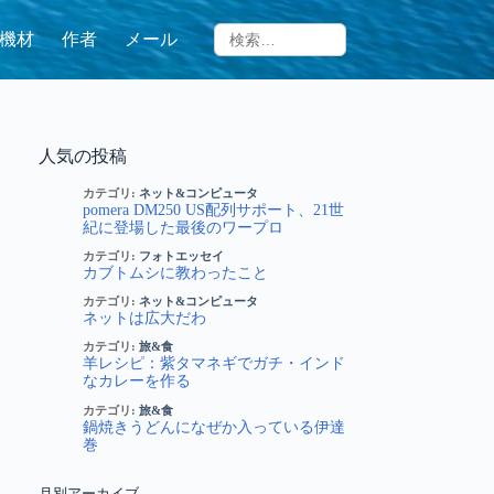
機材
作者
メール
人気の投稿
カテゴリ:
ネット&コンピュータ
pomera DM250 US配列サポート、21世
紀に登場した最後のワープロ
カテゴリ:
フォトエッセイ
カブトムシに教わったこと
カテゴリ:
ネット&コンピュータ
ネットは広大だわ
カテゴリ:
旅&食
羊レシピ：紫タマネギでガチ・インド
なカレーを作る
カテゴリ:
旅&食
鍋焼きうどんになぜか入っている伊達
巻