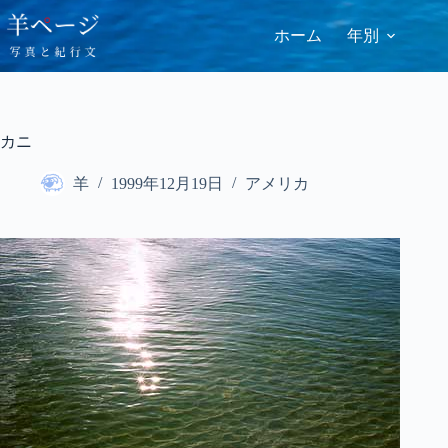
コ
ン
ホーム
年別
テ
ン
ツ
へ
ス
カニ
キ
ッ
羊
1999年12月19日
アメリカ
プ