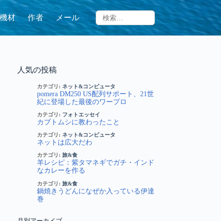
機材
作者
メール
人気の投稿
カテゴリ:
ネット&コンピュータ
pomera DM250 US配列サポート、21世
紀に登場した最後のワープロ
カテゴリ:
フォトエッセイ
カブトムシに教わったこと
カテゴリ:
ネット&コンピュータ
ネットは広大だわ
カテゴリ:
旅&食
羊レシピ：紫タマネギでガチ・インド
なカレーを作る
カテゴリ:
旅&食
鍋焼きうどんになぜか入っている伊達
巻