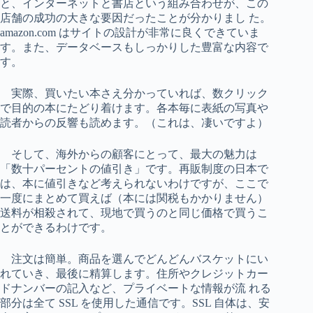
と、インターネットと書店という組み合わせが、この
店舗の成功の大きな要因だったことが分かりまし た。
amazon.com はサイトの設計が非常に良くできていま
す。また、データベースもしっかりした豊富な内容で
す。
実際、買いたい本さえ分かっていれば、数クリック
で目的の本にたどり着けます。各本毎に表紙の写真や
読者からの反響も読めます。（これは、凄いですよ）
そして、海外からの顧客にとって、最大の魅力は
「数十パーセントの値引き」です。再販制度の日本で
は、本に値引きなど考えられないわけですが、ここで
一度にまとめて買えば（本には関税もかかりません）
送料が相殺されて、現地で買うのと同じ価格で買うこ
とができるわけです。
注文は簡単。商品を選んでどんどんバスケットにい
れていき、最後に精算します。住所やクレジットカー
ドナンバーの記入など、プライベートな情報が流 れる
部分は全て SSL を使用した通信です。SSL 自体は、安