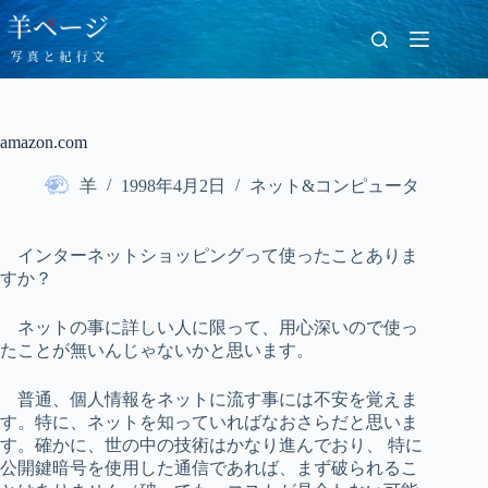
コ
ン
テ
ン
ツ
へ
amazon.com
ス
キ
羊
1998年4月2日
ネット&コンピュータ
ッ
プ
インターネットショッピングって使ったことありま
すか？
ネットの事に詳しい人に限って、用心深いので使っ
たことが無いんじゃないかと思います。
普通、個人情報をネットに流す事には不安を覚えま
す。特に、ネットを知っていればなおさらだと思いま
す。確かに、世の中の技術はかなり進んでおり、 特に
公開鍵暗号を使用した通信であれば、まず破られるこ