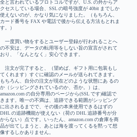
全と言われているプロトコルですが、U.S. の外からア
クセスしている場合、SSL の暗号強度が 40bit までしか
使えないのが、かなり気になりました。（もちろん、
カード番号を FAX や電話で後から伝える方法もとれま
す。）
一度買い物をするとユーザー登録が行われることへ
の不安は、データの転用等をしない旨の宣言がされて
おり、「なんとなく」安心できます。
注文が完了すると、（望めば、ギフト用に包装もし
てくれます）すぐに確認のメールが送られてきます。
もちろん、自分の注文が現在どのような状態にあ るの
か（シッピングされているのか、否か。）は、
amazon.com の自分専用のページから(SSL です)確認で
きます。唯一の不満は、追跡できる範囲がシッピング
に出されるまでで、その後の本来使用できるはずの
DHL の追跡機能が使えない（荷の DHL 追跡番号が分
からない）点です。いったん、amazon.com の倉庫を商
品が出てしまうと、あとは海を渡ってくるを黙って想
像するしかありません。