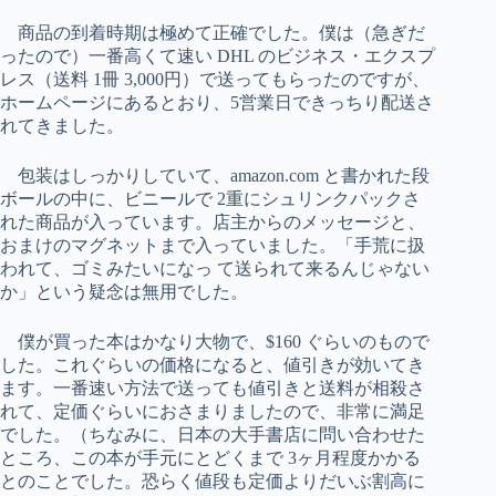
商品の到着時期は極めて正確でした。僕は（急ぎだ
ったので）一番高くて速い DHL のビジネス・エクスプ
レス（送料 1冊 3,000円）で送ってもらったのですが、
ホームページにあるとおり、5営業日できっちり配送さ
れてきました。
包装はしっかりしていて、amazon.com と書かれた段
ボールの中に、ビニールで 2重にシュリンクパックさ
れた商品が入っています。店主からのメッセージと、
おまけのマグネットまで入っていました。「手荒に扱
われて、ゴミみたいになっ て送られて来るんじゃない
か」という疑念は無用でした。
僕が買った本はかなり大物で、$160 ぐらいのもので
した。これぐらいの価格になると、値引きが効いてき
ます。一番速い方法で送っても値引きと送料が相殺さ
れて、定価ぐらいにおさまりましたので、非常に満足
でした。（ちなみに、日本の大手書店に問い合わせた
ところ、この本が手元にとどくまで 3ヶ月程度かかる
とのことでした。恐らく値段も定価よりだいぶ割高に