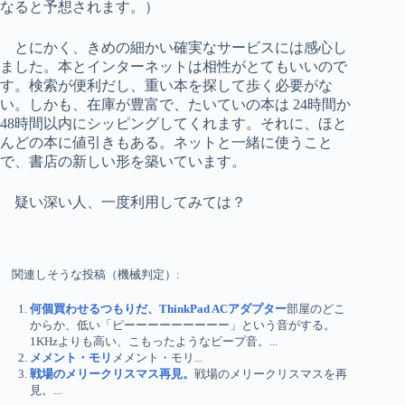
なると予想されます。）
とにかく、きめの細かい確実なサービスには感心し
ました。本とインターネットは相性がとてもいいので
す。検索が便利だし、重い本を探して歩く必要がな
い。しかも、在庫が豊富で、たいていの本は 24時間か
48時間以内にシッピングしてくれます。それに、ほと
んどの本に値引きもある。ネットと一緒に使うこと
で、書店の新しい形を築いています。
疑い深い人、一度利用してみては？
関連しそうな投稿（機械判定）:
何個買わせるつもりだ、ThinkPad ACアダプター
部屋のどこ
からか、低い「ピーーーーーーーーー」という音がする。
1KHzよりも高い、こもったようなビープ音。...
メメント・モリ
メメント・モリ...
戦場のメリークリスマス再見。
戦場のメリークリスマスを再
見。...