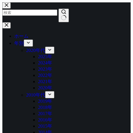
コ
ン
テ
ン
結
ツ
果
へ
ホーム
な
ス
年別
し
キ
2020年代
ッ
2025年
プ
2024年
2023年
2022年
2021年
2020年
2010年代
2019年
2018年
2017年
2016年
2015年
2014年