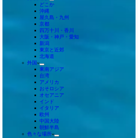
どこか
沖縄
屋久島・九州
京都
四万十川・香川
大阪・神戸・愛知
新潟
東京と近郊
北海道
外国
東南アジア
台湾
アメリカ
おそロシア
オセアニア
インド
イタリア
欧州
中国大陸
朝鮮半島
色々な場所