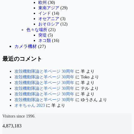
欧州
(30)
東南アジア
(29)
インド
(14)
オセアニア
(3)
おそロシア
(12)
色々な場所
(21)
突堤
(5)
ネコ類
(16)
カメラ機材
(27)
最近のコメント
攻殻機動隊論と羊ページ 30周年
に
羊
より
攻殻機動隊論と羊ページ 30周年
に
Toko
より
攻殻機動隊論と羊ページ 30周年
に
羊
より
攻殻機動隊論と羊ページ 30周年
に
テル
より
攻殻機動隊論と羊ページ 30周年
に
羊
より
攻殻機動隊論と羊ページ 30周年
に
ゆうさん
より
オキちゃん 2023
に
羊
より
Visitors since 1996.
4,873,183