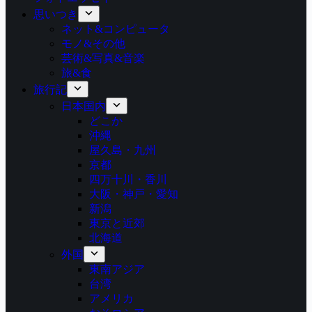
思いつき
ネット&コンピュータ
モノ&その他
芸術&写真&音楽
旅&食
旅行記
日本国内
どこか
沖縄
屋久島・九州
京都
四万十川・香川
大阪・神戸・愛知
新潟
東京と近郊
北海道
外国
東南アジア
台湾
アメリカ