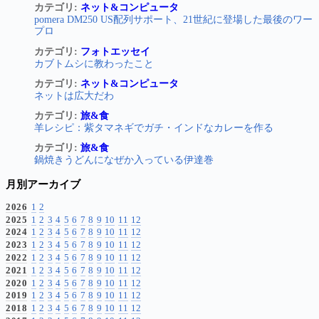
カテゴリ:
ネット&コンピュータ
pomera DM250 US配列サポート、21世紀に登場した最後のワー
プロ
カテゴリ:
フォトエッセイ
カブトムシに教わったこと
カテゴリ:
ネット&コンピュータ
ネットは広大だわ
カテゴリ:
旅&食
羊レシピ：紫タマネギでガチ・インドなカレーを作る
カテゴリ:
旅&食
鍋焼きうどんになぜか入っている伊達巻
月別アーカイブ
2026
1
2
2025
1
2
3
4
5
6
7
8
9
10
11
12
2024
1
2
3
4
5
6
7
8
9
10
11
12
2023
1
2
3
4
5
6
7
8
9
10
11
12
2022
1
2
3
4
5
6
7
8
9
10
11
12
2021
1
2
3
4
5
6
7
8
9
10
11
12
2020
1
2
3
4
5
6
7
8
9
10
11
12
2019
1
2
3
4
5
6
7
8
9
10
11
12
2018
1
2
3
4
5
6
7
8
9
10
11
12