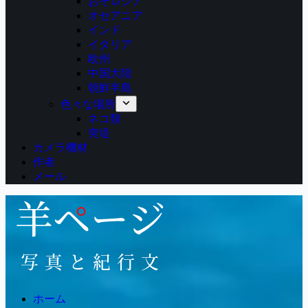
おそロシア
オセアニア
インド
イタリア
欧州
中国大陸
朝鮮半島
色々な場所
ネコ類
突堤
カメラ機材
作者
メール
ホーム