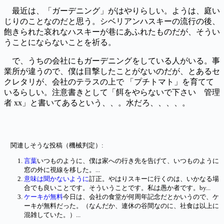
最近は、「ガーデニング」がはやりらしい。ようは、庭い
じりのことなのだと思う。シベリアンハスキーの流行の後、
飽きられた哀れなハスキーが巷にあふれたものだが、そうい
うことにならないことを祈る。
で、うちの会社にもガーデニングをしている人がいる。事
業所が違うので、僕は目撃したことがないのだが、とあるセ
クレタリが、会社のテラスの上で 「プチトマト」を育てて
いるらしい。注意書きとして「餌をやらないで下さい 管理
者 xx」と書いてあるという、、。水だろ、、、、。
関連しそうな投稿（機械判定）:
言葉
いつものように、僕は家への行き先を告げて、いつものように
窓の外に視線を移した。...
意味は聞かないように
訂正。やはりスキーに行くのは、いかなる場
合でも良いことです。そういうことです。私は愚か者です。by...
ケーキが無料
今日は、会社の食堂が何周年記念だとかいうので、ケ
ーキが無料だった。（なんだか、連休の谷間なのに、社食は以上に
混雑していた。）...