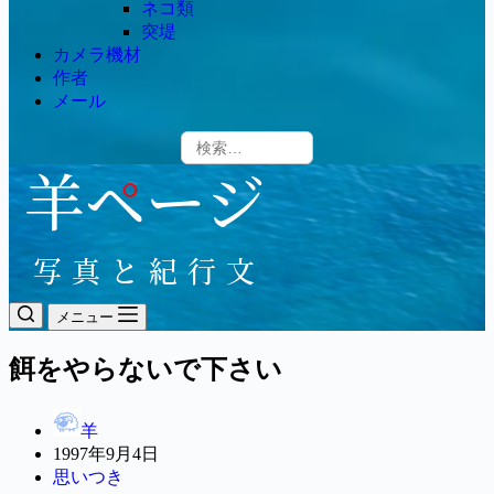
ネコ類
突堤
カメラ機材
作者
メール
メニュー
餌をやらないで下さい
羊
1997年9月4日
思いつき