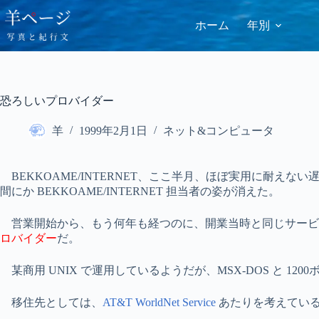
コ
ン
ホーム
年別
テ
ン
ツ
へ
ス
恐ろしいプロバイダー
キ
ッ
羊
1999年2月1日
ネット&コンピュータ
プ
BEKKOAME/INTERNET、ここ半月、ほぼ実用に耐
間にか BEKKOAME/INTERNET 担当者の姿が消えた。
営業開始から、もう何年も経つのに、開業当時と同じサー
ロバイダー
だ。
某商用 UNIX で運用しているようだが、MSX-DOS と 
移住先としては、
AT&T WorldNet Service
あたりを考えてい