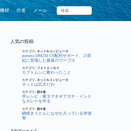
機材
作者
メール
人気の投稿
カテゴリ:
ネット&コンピュータ
pomera DM250 US配列サポート、21世
紀に登場した最後のワープロ
カテゴリ:
フォトエッセイ
カブトムシに教わったこと
カテゴリ:
ネット&コンピュータ
ネットは広大だわ
カテゴリ:
旅&食
羊レシピ：紫タマネギでガチ・インド
なカレーを作る
カテゴリ:
旅&食
鍋焼きうどんになぜか入っている伊達
巻