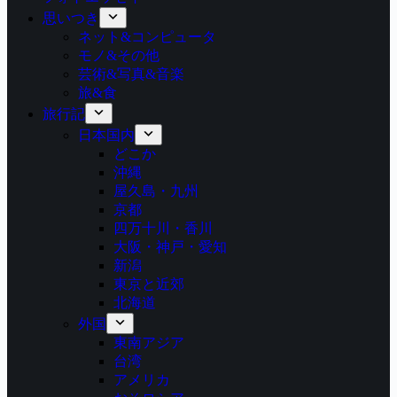
思いつき
ネット&コンピュータ
モノ&その他
芸術&写真&音楽
旅&食
旅行記
日本国内
どこか
沖縄
屋久島・九州
京都
四万十川・香川
大阪・神戸・愛知
新潟
東京と近郊
北海道
外国
東南アジア
台湾
アメリカ