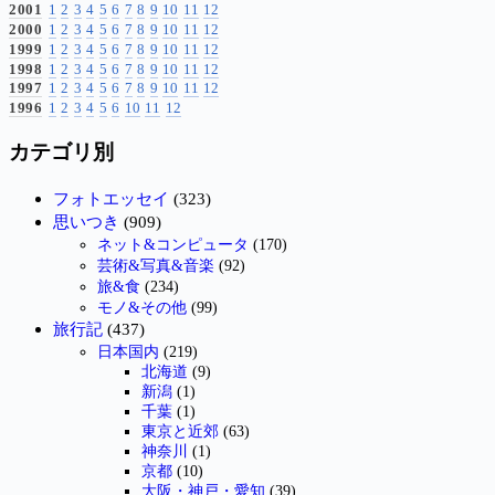
2001
1
2
3
4
5
6
7
8
9
10
11
12
2000
1
2
3
4
5
6
7
8
9
10
11
12
1999
1
2
3
4
5
6
7
8
9
10
11
12
1998
1
2
3
4
5
6
7
8
9
10
11
12
1997
1
2
3
4
5
6
7
8
9
10
11
12
1996
1
2
3
4
5
6
10
11
12
カテゴリ別
フォトエッセイ
(323)
思いつき
(909)
ネット&コンピュータ
(170)
芸術&写真&音楽
(92)
旅&食
(234)
モノ&その他
(99)
旅行記
(437)
日本国内
(219)
北海道
(9)
新潟
(1)
千葉
(1)
東京と近郊
(63)
神奈川
(1)
京都
(10)
大阪・神戸・愛知
(39)