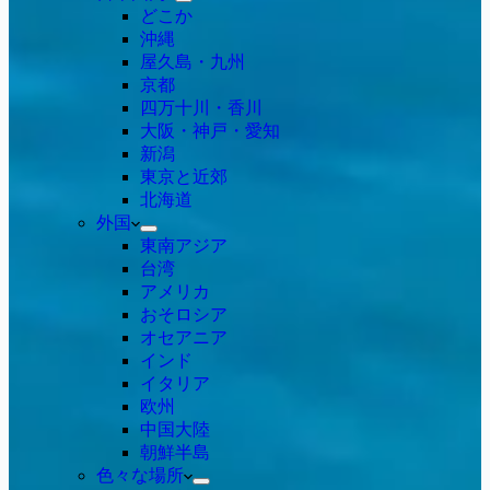
どこか
沖縄
屋久島・九州
京都
四万十川・香川
大阪・神戸・愛知
新潟
東京と近郊
北海道
外国
東南アジア
台湾
アメリカ
おそロシア
オセアニア
インド
イタリア
欧州
中国大陸
朝鮮半島
色々な場所