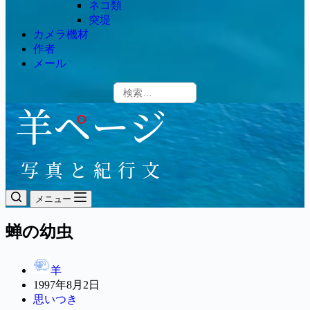
ネコ類
突堤
カメラ機材
作者
メール
メニュー
蝉の幼虫
羊
1997年8月2日
思いつき