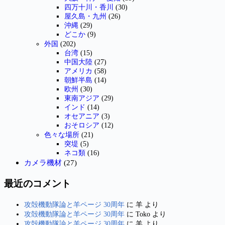
四万十川・香川
(30)
屋久島・九州
(26)
沖縄
(29)
どこか
(9)
外国
(202)
台湾
(15)
中国大陸
(27)
アメリカ
(58)
朝鮮半島
(14)
欧州
(30)
東南アジア
(29)
インド
(14)
オセアニア
(3)
おそロシア
(12)
色々な場所
(21)
突堤
(5)
ネコ類
(16)
カメラ機材
(27)
最近のコメント
攻殻機動隊論と羊ページ 30周年
に
羊
より
攻殻機動隊論と羊ページ 30周年
に
Toko
より
攻殻機動隊論と羊ページ 30周年
に
羊
より