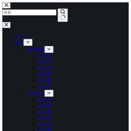
コ
ン
テ
ン
結
ツ
果
へ
ホーム
な
ス
年別
し
キ
2020年代
ッ
2025年
プ
2024年
2023年
2022年
2021年
2020年
2010年代
2019年
2018年
2017年
2016年
2015年
2014年