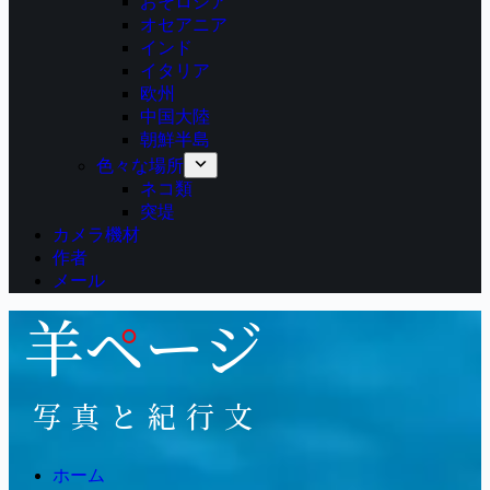
おそロシア
オセアニア
インド
イタリア
欧州
中国大陸
朝鮮半島
色々な場所
ネコ類
突堤
カメラ機材
作者
メール
ホーム