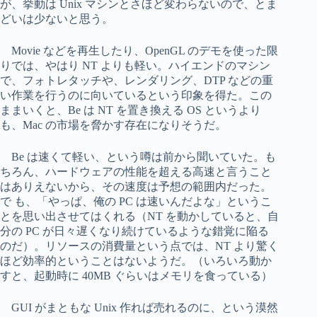
が、挙動は Unix マシンとさほど変わらないので、とま
どいは少ないと思う。
Movie などを再生したり、OpenGL のデモを使った限
りでは、やはり NT よりも軽い。ハイエンドのマシン
で、フォトレタッチや、レンダリング、DTP などの重
い作業を行うのに向いているという印象を得た。この
ままいくと、Be は NT を置き換える OS というより
も、Mac の市場を脅かす存在になりそうだ。
Be は速くて軽い、という噂は前から聞いていた。も
ちろん、ハードウェアの性能を超える高速と言うこと
はありえないから、その速度は予想の範囲内だった。
で も、「やっぱ、俺の PC は速いんだよな」というこ
とを思い出させてはくれる（NT を動かしていると、自
分の PC が日々遅くなり続けているような錯覚に陥る
のだ）。リソースの消費量という点では、NT より驚く
ほど効率的ということはないようだ。（いろいろ動か
すと、起動時に 40MB ぐらいはメモリを食っている）
GUI がまともな Unix 作れば売れるのに、という漠然