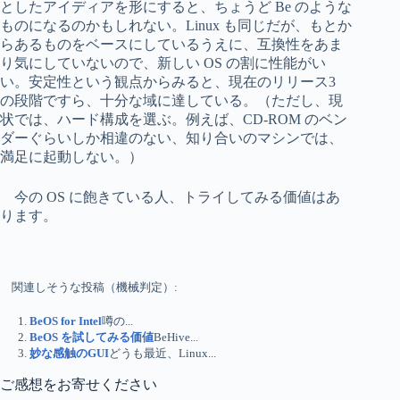
としたアイディアを形にすると、ちょうど Be のような
ものになるのかもしれない。Linux も同じだが、もとか
らあるものをベースにしているうえに、互換性をあま
り気にしていないので、新しい OS の割に性能がい
い。安定性という観点からみると、現在のリリース3
の段階ですら、十分な域に達している。（ただし、現
状では、ハード構成を選ぶ。例えば、CD-ROM のベン
ダーぐらいしか相違のない、知り合いのマシンでは、
満足に起動しない。）
今の OS に飽きている人、トライしてみる価値はあ
ります。
関連しそうな投稿（機械判定）:
BeOS for Intel
噂の...
BeOS を試してみる価値
BeHive...
妙な感触のGUI
どうも最近、Linux...
ご感想をお寄せください