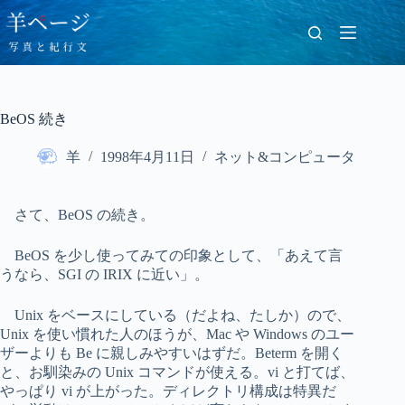
コ
ン
テ
ン
ツ
へ
BeOS 続き
ス
キ
羊
1998年4月11日
ネット&コンピュータ
ッ
プ
さて、BeOS の続き。
BeOS を少し使ってみての印象として、「あえて言
うなら、SGI の IRIX に近い」。
Unix をベースにしている（だよね、たしか）ので、
Unix を使い慣れた人のほうが、Mac や Windows のユー
ザーよりも Be に親しみやすいはずだ。Beterm を開く
と、お馴染みの Unix コマンドが使える。vi と打てば、
やっぱり vi が上がった。ディレクトリ構成は特異だ