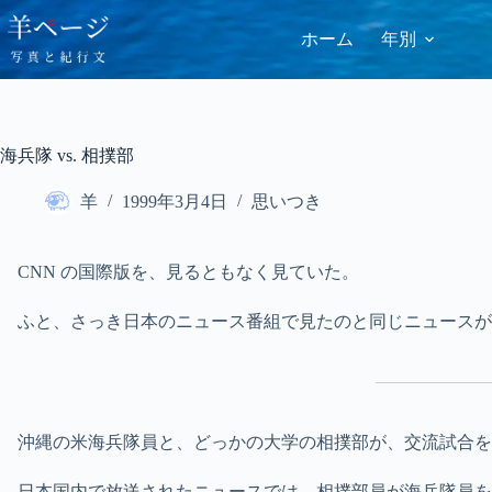
コ
ン
ホーム
年別
テ
ン
ツ
へ
ス
海兵隊 vs. 相撲部
キ
ッ
羊
1999年3月4日
思いつき
プ
CNN の国際版を、見るともなく見ていた。
ふと、さっき日本のニュース番組で見たのと同じニュースが
沖縄の米海兵隊員と、どっかの大学の相撲部が、交流試合を
日本国内で放送されたニュースでは、相撲部員が海兵隊員を