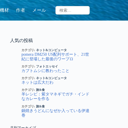
機材
作者
メール
人気の投稿
カテゴリ:
ネット&コンピュータ
pomera DM250 US配列サポート、21世
紀に登場した最後のワープロ
カテゴリ:
フォトエッセイ
カブトムシに教わったこと
カテゴリ:
ネット&コンピュータ
ネットは広大だわ
カテゴリ:
旅&食
羊レシピ：紫タマネギでガチ・インド
なカレーを作る
カテゴリ:
旅&食
鍋焼きうどんになぜか入っている伊達
巻