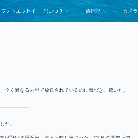
フォトエッセイ
思いつき
旅行記
カメラ
、全く異なる内容で放送されているのに気づき、驚いた。
した。
投げ飛ばす場面が、次々と映し出された。CNN の国際版で