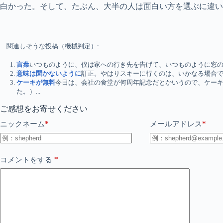
白かった。そして、たぶん、大半の人は面白い方を選ぶに違い
関連しそうな投稿（機械判定）:
言葉
いつものように、僕は家への行き先を告げて、いつものように窓の外
意味は聞かないように
訂正。やはりスキーに行くのは、いかなる場合でも
ケーキが無料
今日は、会社の食堂が何周年記念だとかいうので、ケー
た。）...
ご感想をお寄せください
*
*
ニックネーム
メールアドレス
*
コメントをする