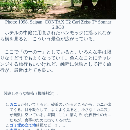
Photo: 1998. Saipan, CONTAX T2 Carl Zeiss T* Sonnar
2.8/38
ホテルの中庭に用意されたハンモックに揺られなが
ら横を見ると、こういう景色が広がっている。
ここで「のーのー」としていると、いろんな事は限
りなくどうでもよくなっていく。色んなことにチャレ
ンジする旅行もいいけれど、純粋に休暇として行く旅
行が、最近はとても良い。
関連しそうな投稿（機械判定）:
カニ
日が傾いてくると、砂浜のいたるところから、カニが出
てくる。目を凝らして、よくよく見ると、小さな「カニ穴」
が無数に空いている。昼間、ここに潜んでいた夜行性のカニ
たちが、食事のために出てくるのだ。...
ゴミ埋め立て地
綺麗なビーチ。...