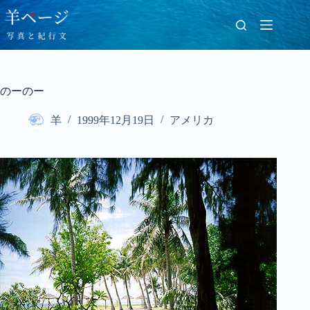
コ
ン
テ
ン
ツ
へ
のーのー
ス
キ
羊
1999年12月19日
アメリカ
ッ
プ