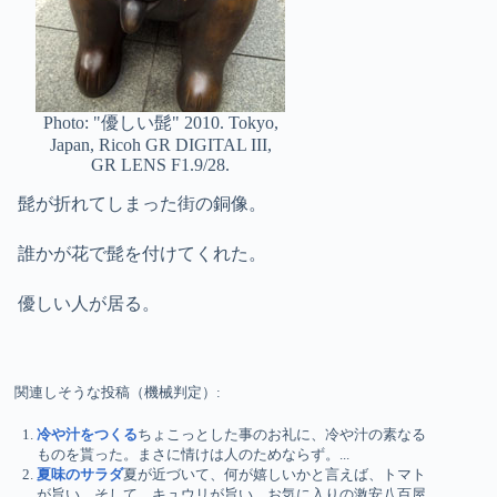
Photo: "優しい髭" 2010. Tokyo,
Japan, Ricoh GR DIGITAL III,
GR LENS F1.9/28.
髭が折れてしまった街の銅像。
誰かが花で髭を付けてくれた。
優しい人が居る。
関連しそうな投稿（機械判定）:
冷や汁をつくる
ちょこっとした事のお礼に、冷や汁の素なる
ものを貰った。まさに情けは人のためならず。...
夏味のサラダ
夏が近づいて、何が嬉しいかと言えば、トマト
が旨い。そして、キュウリが旨い。お気に入りの激安八百屋