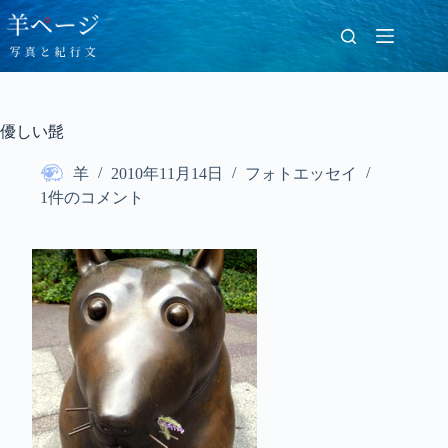
コ
ン
テ
ン
ツ
へ
優しい髭
ス
キ
羊
2010年11月14日
フォトエッセイ
ッ
プ
1件のコメント