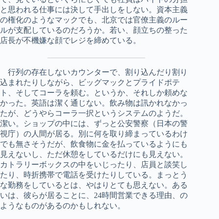
と思われる仕事には決して手出しをしない。資本主義
の権化のようなマックでも、北京では官僚主義のルー
ルが支配しているのだろうか。若い、顔立ちの整った
店長が不機嫌な顔でレジを締めている。
行列の存在しないカウンターで、割り込んだり割り
込まれたりしながら、ビッグマックとプライドポテ
ト、そしてコーラを頼む。というか、それしか頼めな
かった。英語は潔く通じない。飲み物は訊かれなかっ
たが、どうやらコーラ一択というシステムのようだ。
潔い。ショップの中には、ずっと公安警察（日本の警
視庁）の人間が居る。別に何を取り締まっているわけ
でも無さそうだが、飲食物に金を払っているようにも
見えないし、ただ休憩をしているだけにも見えない。
カトラリーボックスの中をいじったり、店員と談笑し
たり、時折携帯で電話を受けたりしている。まっとう
な勤務をしているとは、やはりとても思えない。ある
いは、彼らが居ることに、24時間営業できる理由、の
ようなものがあるのかもしれない。