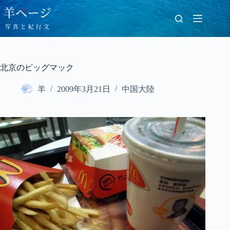
コ
ン
テ
ン
ツ
へ
北京のビッグマック
ス
キ
羊
2009年3月21日
中国大陸
ッ
プ