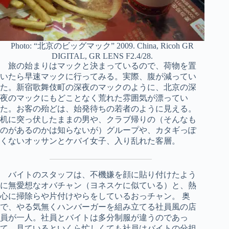
Photo: “北京のビッグマック” 2009. China, Ricoh GR
DIGITAL, GR LENS F2.4/28.
旅の始まりはマックと決まっているので、荷物を置
いたら早速マックに行ってみる。実際、腹が減ってい
た。新宿歌舞伎町の深夜のマックのように、北京の深
夜のマックにもどことなく荒れた雰囲気が漂ってい
た。お客の殆どは、始発待ちの若者のように見える。
机に突っ伏したままの男や、クラブ帰りの（そんなも
のがあるのかは知らないが）グループや、カタギっぽ
くないオッサンとケバイ女子、入り乱れた客層。
バイトのスタッフは、不機嫌を顔に貼り付けたよう
に無愛想なオバチャン（ヨネスケに似ている）と、熱
心に掃除らや片付けやらをしているおっチャン。 奥
で、やる気無くハンバーガーを組み立てる社員風の店
員が一人。社員とバイトは多分制服が違うのであっ
て、見ているといくら忙しくても社員はバイトの分担