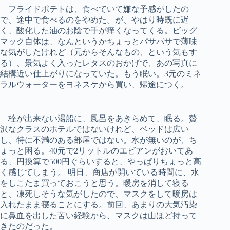
フライドポテトは、食べていて嫌な予感がしたの
で、途中で食べるのをやめた。が、やはり時既に遅
く、酸化した油のお陰で手が痒くなってくる。ビッグ
マック自体は、なんというかちょっとパサパサで薄味
な気がしたけれど（元からそんなもの、という気もす
る）、景気よく入ったレタスのおかげで、あの写真に
結構近い仕上がりになっていた。もう眠い。3元のミネ
ラルウォーターをヨネスケから買い、帰途につく。
栓が出来ない湯船に、風呂をあきらめて、眠る。贅
沢なクラスのホテルではないけれど、ベッドは広い
し、特に不満のある部屋ではない。水が無いのが、ち
ょっと困る。40元で2リットルのエビアンがおいてあ
る、円換算で500円ぐらいすると、やっぱりちょっと高
く感じてしまう。 明日、商店が開いている時間に、水
をしこたま買っておこうと思う。暖房を消して寝る
と、凍死しそうな気がしたので、マスクをして暖房は
入れたまま寝ることにする。前回、あまりの大気汚染
に鼻血を出した苦い経験から、マスクは山ほど持って
きたのだった。