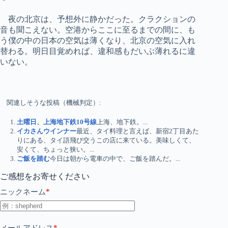
夜の北京は、予想外に静かだった。クラクションの
音も聞こえない。空港からここに至るまでの間に、も
う僕の中の日本の空気は薄くなり、北京の空気に入れ
替わる。明日目覚めれば、違和感もだいぶ薄れるに違
いない。
関連しそうな投稿（機械判定）:
土曜日、上海地下鉄10号線
上海、地下鉄。...
イカさんウインナー
最近、タイ料理と言えば、新宿2丁目あた
りにある、タイ語飛び交うこの店に来ている。美味しくて、
安くて、ちょっと狭い。...
ご飯を踏む
今日は朝から電車の中で、ご飯を踏んだ。...
ご感想をお寄せください
*
ニックネーム
*