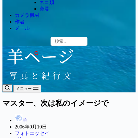
ネコ類
突堤
カメラ機材
作者
メール
メニュー
マスター、次は私のイメージで
羊
2006年9月10日
フォトエッセイ