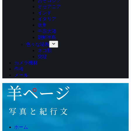
おそロシア
オセアニア
インド
イタリア
欧州
中国大陸
朝鮮半島
色々な場所
ネコ類
突堤
カメラ機材
作者
メール
ホーム