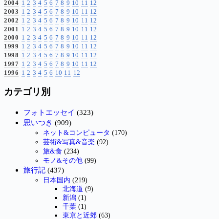
2004
1
2
3
4
5
6
7
8
9
10
11
12
2003
1
2
3
4
5
6
7
8
9
10
11
12
2002
1
2
3
4
5
6
7
8
9
10
11
12
2001
1
2
3
4
5
6
7
8
9
10
11
12
2000
1
2
3
4
5
6
7
8
9
10
11
12
1999
1
2
3
4
5
6
7
8
9
10
11
12
1998
1
2
3
4
5
6
7
8
9
10
11
12
1997
1
2
3
4
5
6
7
8
9
10
11
12
1996
1
2
3
4
5
6
10
11
12
カテゴリ別
フォトエッセイ
(323)
思いつき
(909)
ネット&コンピュータ
(170)
芸術&写真&音楽
(92)
旅&食
(234)
モノ&その他
(99)
旅行記
(437)
日本国内
(219)
北海道
(9)
新潟
(1)
千葉
(1)
東京と近郊
(63)