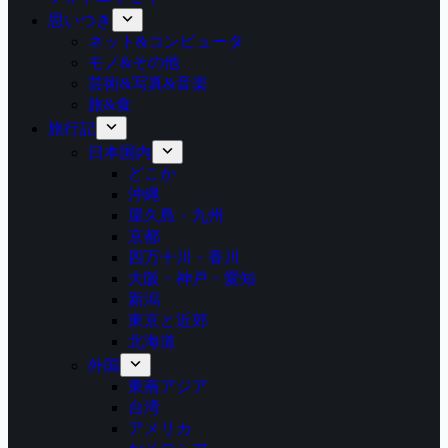
思いつき
ネット&コンピュータ
モノ&その他
芸術&写真&音楽
旅&食
旅行記
日本国内
どこか
沖縄
屋久島・九州
京都
四万十川・香川
大阪・神戸・愛知
新潟
東京と近郊
北海道
外国
東南アジア
台湾
アメリカ