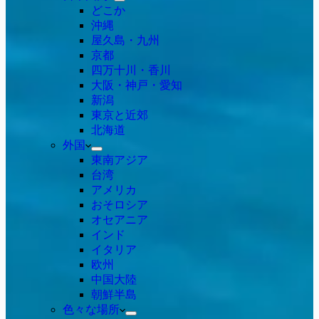
どこか
沖縄
屋久島・九州
京都
四万十川・香川
大阪・神戸・愛知
新潟
東京と近郊
北海道
外国
東南アジア
台湾
アメリカ
おそロシア
オセアニア
インド
イタリア
欧州
中国大陸
朝鮮半島
色々な場所