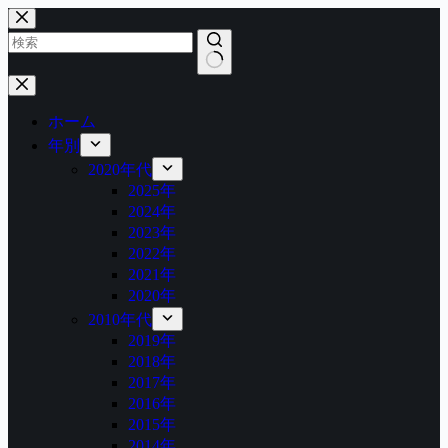
コ
ン
テ
ン
結
ツ
果
へ
ホーム
な
ス
年別
し
キ
2020年代
ッ
2025年
プ
2024年
2023年
2022年
2021年
2020年
2010年代
2019年
2018年
2017年
2016年
2015年
2014年