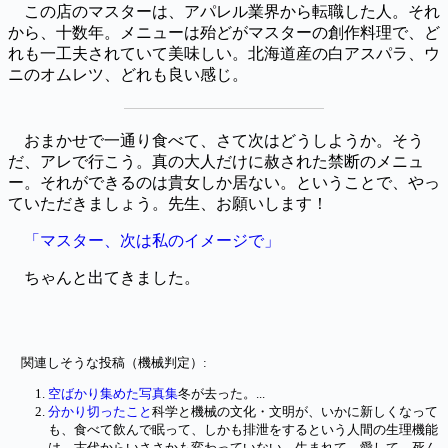
この店のマスターは、アパレル業界から転職した人。それ
から、十数年。メニューは殆どがマスターの創作料理で、ど
れも一工夫されていて美味しい。北海道産の白アスパラ、ウ
ニのオムレツ、どれも良い感じ。
おまかせで一通り食べて、さて次はどうしようか。そう
だ、アレで行こう。真の大人だけに赦された禁断のメニュ
ー。それができるのは貴女しか居ない。ということで、やっ
ていただきましょう。先生、お願いします！
「マスター、次は私のイメージで」
ちゃんと出てきました。
関連しそうな投稿（機械判定）:
空ばかり集めた写真集
冬が去った。...
分かり切ったこと
科学と機械の文化・文明が、いかに新しくなって
も、食べて飲んで眠って、しかも排泄をするという人間の生理機能
は、古代からいささかも変わっていない。生まれて、愛して、死ん