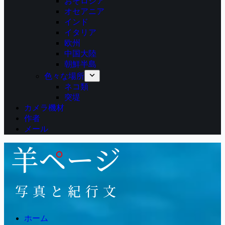
おそロシア
オセアニア
インド
イタリア
欧州
中国大陸
朝鮮半島
色々な場所
ネコ類
突堤
カメラ機材
作者
メール
ホーム