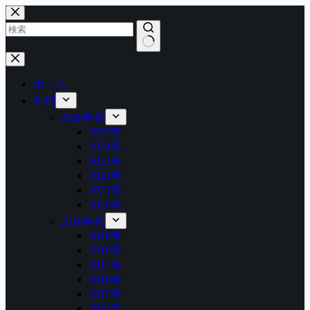
コ
ン
テ
ン
結
ツ
果
へ
ホーム
な
ス
年別
し
キ
2020年代
ッ
2025年
プ
2024年
2023年
2022年
2021年
2020年
2010年代
2019年
2018年
2017年
2016年
2015年
2014年