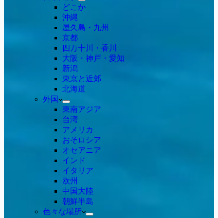
どこか
沖縄
屋久島・九州
京都
四万十川・香川
大阪・神戸・愛知
新潟
東京と近郊
北海道
外国
東南アジア
台湾
アメリカ
おそロシア
オセアニア
インド
イタリア
欧州
中国大陸
朝鮮半島
色々な場所