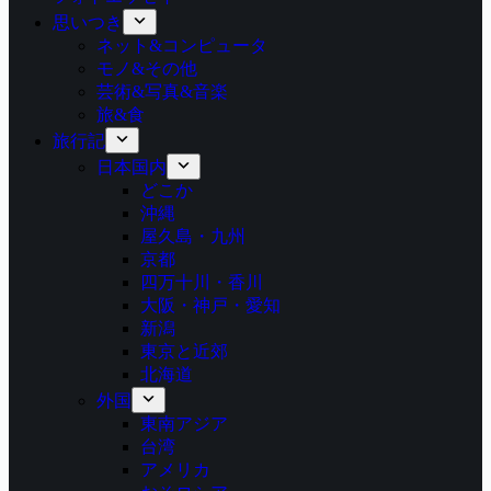
思いつき
ネット&コンピュータ
モノ&その他
芸術&写真&音楽
旅&食
旅行記
日本国内
どこか
沖縄
屋久島・九州
京都
四万十川・香川
大阪・神戸・愛知
新潟
東京と近郊
北海道
外国
東南アジア
台湾
アメリカ