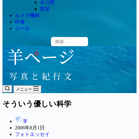
ネコ類
突堤
カメラ機材
作者
メール
メニュー
そういう優しい科学
羊
2006年8月1日
フォトエッセイ