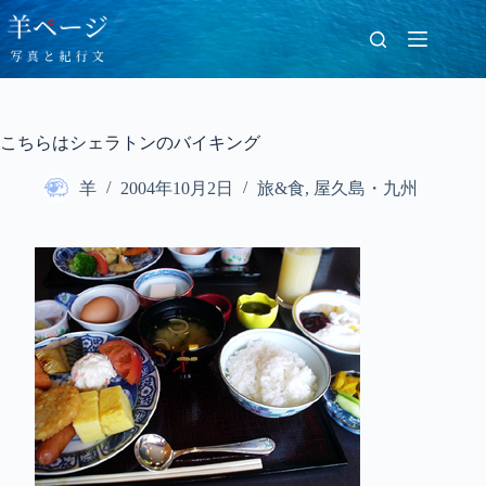
コ
ン
テ
ン
ツ
へ
こちらはシェラトンのバイキング
ス
キ
羊
2004年10月2日
旅&食
,
屋久島・九州
ッ
プ