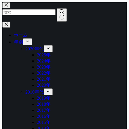
コ
ン
テ
ン
結
ツ
果
へ
ホーム
な
ス
年別
し
キ
2020年代
ッ
2025年
プ
2024年
2023年
2022年
2021年
2020年
2010年代
2019年
2018年
2017年
2016年
2015年
2014年