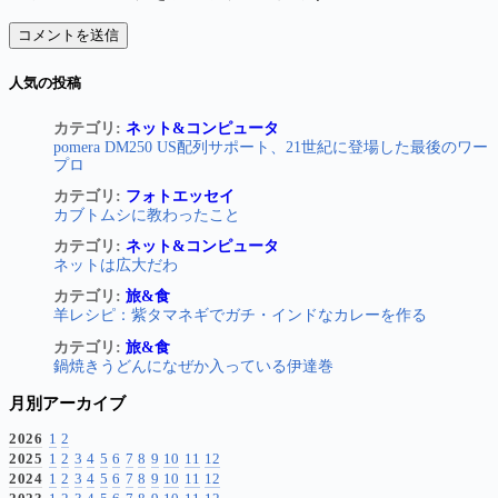
コメントを送信
人気の投稿
カテゴリ:
ネット&コンピュータ
pomera DM250 US配列サポート、21世紀に登場した最後のワー
プロ
カテゴリ:
フォトエッセイ
カブトムシに教わったこと
カテゴリ:
ネット&コンピュータ
ネットは広大だわ
カテゴリ:
旅&食
羊レシピ：紫タマネギでガチ・インドなカレーを作る
カテゴリ:
旅&食
鍋焼きうどんになぜか入っている伊達巻
月別アーカイブ
2026
1
2
2025
1
2
3
4
5
6
7
8
9
10
11
12
2024
1
2
3
4
5
6
7
8
9
10
11
12