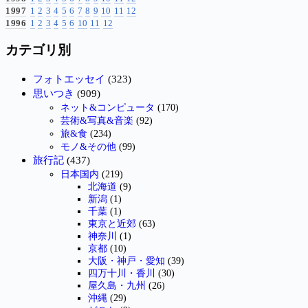
1997
1
2
3
4
5
6
7
8
9
10
11
12
1996
1
2
3
4
5
6
10
11
12
カテゴリ別
フォトエッセイ
(323)
思いつき
(909)
ネット&コンピュータ
(170)
芸術&写真&音楽
(92)
旅&食
(234)
モノ&その他
(99)
旅行記
(437)
日本国内
(219)
北海道
(9)
新潟
(1)
千葉
(1)
東京と近郊
(63)
神奈川
(1)
京都
(10)
大阪・神戸・愛知
(39)
四万十川・香川
(30)
屋久島・九州
(26)
沖縄
(29)