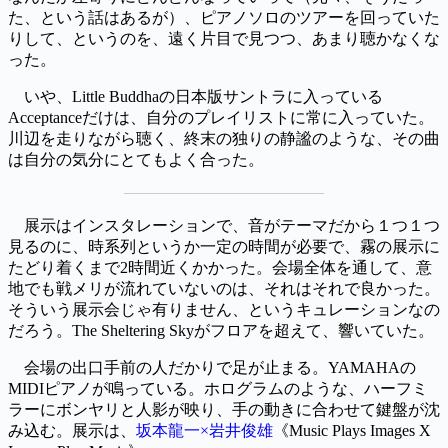
た、という話はあるが）、ピアノソロのツアーを回っていた
りして、というのを、遠く片目で見つつ、あまり聴かなくな
った。
いや、Little Buddhaの日本版サントラに入っている
Acceptanceだけは、自分のプレイリストに常に入っていた。
川辺を走りながら聴く、終末の独りの静謐のような、その曲
は自分の気分にとてもよく合った。
展示はインスタレーションで、音がテーマだから１つ１つ
見るのに、時系列というか一定の時間が必要で、霧の展示に
たどり着くまで2時間近くかかった。会場全体を通して、意
地でも戦メリが流れていないのは、それはそれで良かった。
そういう展示会じゃ有りません、というキュレーションなの
だろう。The Sheltering Skyがフロアを超えて、響いていた。
会場の出口手前の人だかりで足が止まる。YAMAHAの
MIDIピアノが鳴っている。ホログラムのような、ハーフミ
ラーにボンヤリと人影が映り、手の動きに合わせて鍵盤が沈
み込む。展示は、
坂本龍一×岩井俊雄
《Music Plays Images X