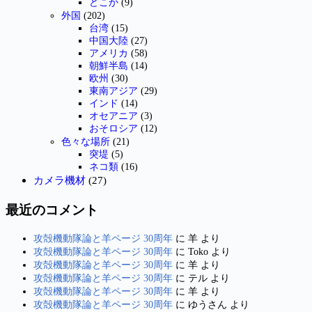
どこか
(9)
外国
(202)
台湾
(15)
中国大陸
(27)
アメリカ
(58)
朝鮮半島
(14)
欧州
(30)
東南アジア
(29)
インド
(14)
オセアニア
(3)
おそロシア
(12)
色々な場所
(21)
突堤
(5)
ネコ類
(16)
カメラ機材
(27)
最近のコメント
攻殻機動隊論と羊ページ 30周年
に
羊
より
攻殻機動隊論と羊ページ 30周年
に
Toko
より
攻殻機動隊論と羊ページ 30周年
に
羊
より
攻殻機動隊論と羊ページ 30周年
に
テル
より
攻殻機動隊論と羊ページ 30周年
に
羊
より
攻殻機動隊論と羊ページ 30周年
に
ゆうさん
より