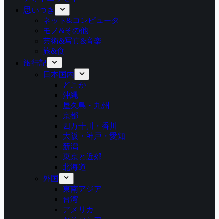
思いつき
ネット&コンピュータ
モノ&その他
芸術&写真&音楽
旅&食
旅行記
日本国内
どこか
沖縄
屋久島・九州
京都
四万十川・香川
大阪・神戸・愛知
新潟
東京と近郊
北海道
外国
東南アジア
台湾
アメリカ