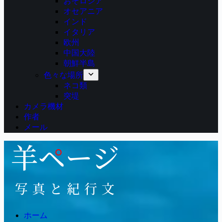
おそロシア
オセアニア
インド
イタリア
欧州
中国大陸
朝鮮半島
色々な場所
ネコ類
突堤
カメラ機材
作者
メール
ホーム