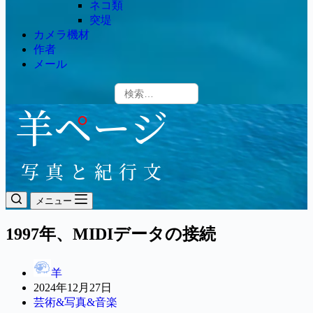
ネコ類
突堤
カメラ機材
作者
メール
メニュー
1997年、MIDIデータの接続
羊
2024年12月27日
芸術&写真&音楽