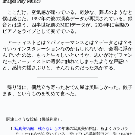
Images Play Music》
ここだけ、空気感が違っている。奇妙な、葬式のようなと
僕は感じた。1997年の彼の演奏データが再演されている。録
音とは違う、四半世紀前のMIDIデータが、2024年に実際の
ピアノをライブとして奏でている。
アーティストとは？パフォーマンスとは？データとは？そ
ういうインスタレーションなのかもしれないが、会場に浮か
んでいたのは、もっと生々しいというか、思いがけずファン
だったアーティストの遺影に触れてしまったような戸惑い
と、感情の揺さぶりと、そんなものだった気がする。
帰り道に、偶然立ち寄ったおでん屋は美味しかった。餃子
まき、というものを初めて食べた。
関連しそうな投稿（機械判定）:
写真美術館、残らないもの
年末の写真美術館は、程よくガラガラ
で、いつもながら空いている。空いている美術館ほど、良いものは