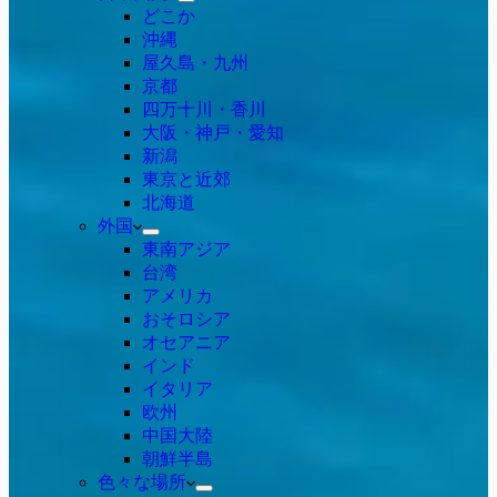
どこか
沖縄
屋久島・九州
京都
四万十川・香川
大阪・神戸・愛知
新潟
東京と近郊
北海道
外国
東南アジア
台湾
アメリカ
おそロシア
オセアニア
インド
イタリア
欧州
中国大陸
朝鮮半島
色々な場所