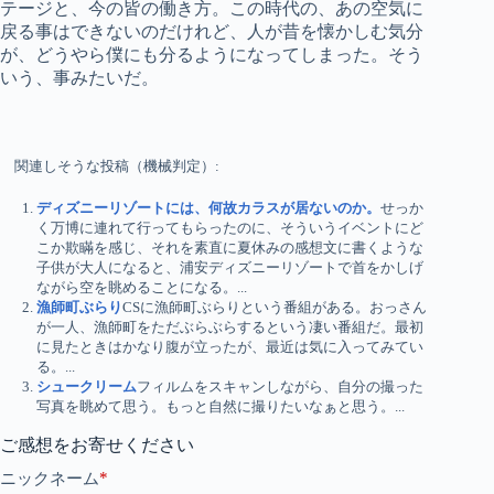
テージと、今の皆の働き方。この時代の、あの空気に
戻る事はできないのだけれど、人が昔を懐かしむ気分
が、どうやら僕にも分るようになってしまった。そう
いう、事みたいだ。
関連しそうな投稿（機械判定）:
ディズニーリゾートには、何故カラスが居ないのか。
せっか
く万博に連れて行ってもらったのに、そういうイベントにど
こか欺瞞を感じ、それを素直に夏休みの感想文に書くような
子供が大人になると、浦安ディズニーリゾートで首をかしげ
ながら空を眺めることになる。...
漁師町ぶらり
CSに漁師町ぶらりという番組がある。おっさん
が一人、漁師町をただぶらぶらするという凄い番組だ。最初
に見たときはかなり腹が立ったが、最近は気に入ってみてい
る。...
シュークリーム
フィルムをスキャンしながら、自分の撮った
写真を眺めて思う。もっと自然に撮りたいなぁと思う。...
ご感想をお寄せください
*
ニックネーム