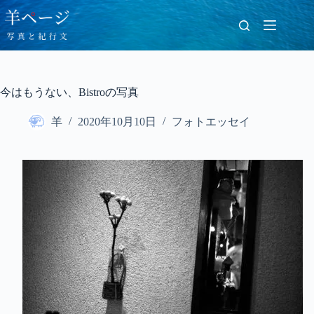
コ
ン
テ
ン
ツ
へ
今はもうない、Bistroの写真
ス
キ
羊
2020年10月10日
フォトエッセイ
ッ
プ