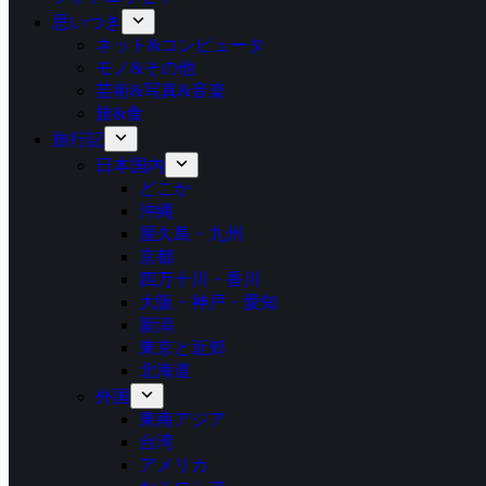
思いつき
ネット&コンピュータ
モノ&その他
芸術&写真&音楽
旅&食
旅行記
日本国内
どこか
沖縄
屋久島・九州
京都
四万十川・香川
大阪・神戸・愛知
新潟
東京と近郊
北海道
外国
東南アジア
台湾
アメリカ