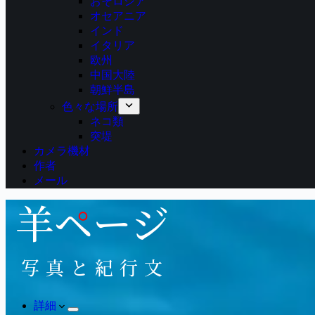
おそロシア
オセアニア
インド
イタリア
欧州
中国大陸
朝鮮半島
色々な場所
ネコ類
突堤
カメラ機材
作者
メール
詳細