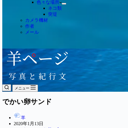
色々な場所
ネコ類
突堤
カメラ機材
作者
メール
メニュー
でかい卵サンド
羊
2020年1月13日