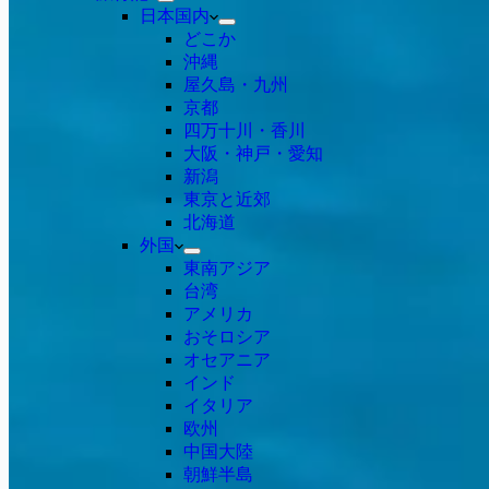
日本国内
どこか
沖縄
屋久島・九州
京都
四万十川・香川
大阪・神戸・愛知
新潟
東京と近郊
北海道
外国
東南アジア
台湾
アメリカ
おそロシア
オセアニア
インド
イタリア
欧州
中国大陸
朝鮮半島