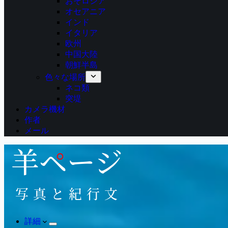
おそロシア
オセアニア
インド
イタリア
欧州
中国大陸
朝鮮半島
色々な場所
ネコ類
突堤
カメラ機材
作者
メール
詳細