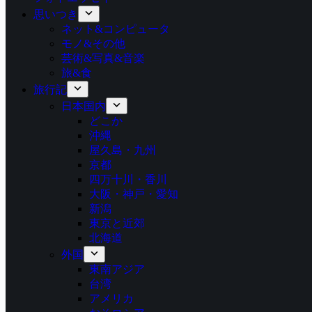
思いつき
ネット&コンピュータ
モノ&その他
芸術&写真&音楽
旅&食
旅行記
日本国内
どこか
沖縄
屋久島・九州
京都
四万十川・香川
大阪・神戸・愛知
新潟
東京と近郊
北海道
外国
東南アジア
台湾
アメリカ