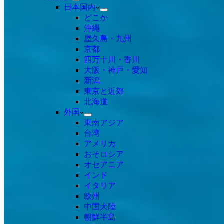
日本国内
どこか
沖縄
屋久島・九州
京都
四万十川・香川
大阪・神戸・愛知
新潟
東京と近郊
北海道
外国
東南アジア
台湾
アメリカ
おそロシア
オセアニア
インド
イタリア
欧州
中国大陸
朝鮮半島