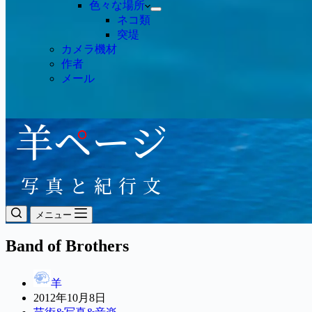
色々な場所
ネコ類
突堤
カメラ機材
作者
メール
メニュー
Band of Brothers
羊
2012年10月8日