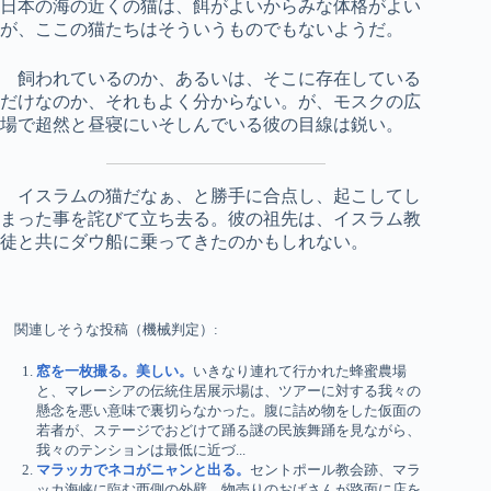
日本の海の近くの猫は、餌がよいからみな体格がよい
が、ここの猫たちはそういうものでもないようだ。
飼われているのか、あるいは、そこに存在している
だけなのか、それもよく分からない。が、モスクの広
場で超然と昼寝にいそしんでいる彼の目線は鋭い。
イスラムの猫だなぁ、と勝手に合点し、起こしてし
まった事を詫びて立ち去る。彼の祖先は、イスラム教
徒と共にダウ船に乗ってきたのかもしれない。
関連しそうな投稿（機械判定）:
窓を一枚撮る。美しい。
いきなり連れて行かれた蜂蜜農場
と、マレーシアの伝統住居展示場は、ツアーに対する我々の
懸念を悪い意味で裏切らなかった。腹に詰め物をした仮面の
若者が、ステージでおどけて踊る謎の民族舞踊を見ながら、
我々のテンションは最低に近づ...
マラッカでネコがニャンと出る。
セントポール教会跡、マラ
ッカ海峡に臨む西側の外壁。物売りのおばさんが路面に店を