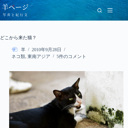
コ
ン
テ
ン
ツ
へ
どこから来た猫？
ス
キ
羊
2010年9月28日
ッ
プ
ネコ類
,
東南アジア
5件のコメント