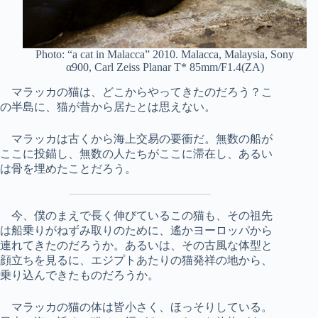
Photo: “a cat in Malacca” 2010. Malacca, Malaysia, Sony
α900, Carl Zeiss Planar T* 85mm/F1.4(ZA)
マラッカの猫は、どこからやってきたのだろう？こ
の半島に、猫が昔から居たとは思えない。
マラッカは古くから海上交易の要衝だ。無数の船が
ここに投錨し、無数の人たちがここに滞在し、あるい
は骨を埋めたことだろう。
今、僕のまえで長く伸びているこの猫も、その祖先
は船乗りがねずみ取りのために、遙かヨーロッパから
連れてきたのだろうか。あるいは、その古風な体型と
顔立ちを見るに、エジプトあたりの猫発祥の地から、
乗り込んできたものだろうか。
マラッカの猫の体は皆小さく、ほっそりしている。