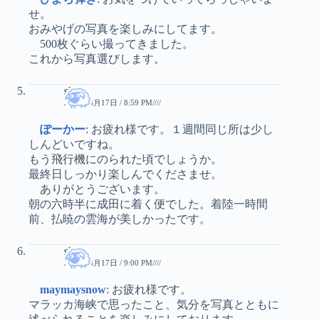
せ。
おみやげの写真を楽しみにしてます。
500枚ぐらい撮ってきました。
これから写真選びします。
sheep
2010年8月17日 / 8:59 PM////
ぽーかー
: お疲れ様です。１週間同じ所は少し
しんどいですね。
もう飛行機にのられた頃でしょうか。
最終日しっかり楽しんでくださませ。
ありがとうございます。
朝の六時半に成田に着く便でした。着陸一時間
前、払暁の雲海が美しかったです。
sheep
2010年8月17日 / 9:00 PM////
maymaysnow
: お疲れ様です。
マラッカ海峡で思ったこと、気分を写真とともに