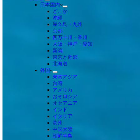
日本国内
どこか
沖縄
屋久島・九州
京都
四万十川・香川
大阪・神戸・愛知
新潟
東京と近郊
北海道
外国
東南アジア
台湾
アメリカ
おそロシア
オセアニア
インド
イタリア
欧州
中国大陸
朝鮮半島