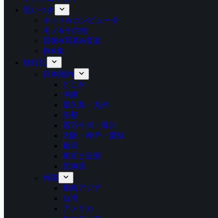
思いつき
ネット&コンピュータ
モノ&その他
芸術&写真&音楽
旅&食
旅行記
日本国内
どこか
沖縄
屋久島・九州
京都
四万十川・香川
大阪・神戸・愛知
新潟
東京と近郊
北海道
外国
東南アジア
台湾
アメリカ