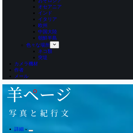
おそロシア
オセアニア
インド
イタリア
欧州
中国大陸
朝鮮半島
色々な場所
ネコ類
突堤
カメラ機材
作者
メール
詳細