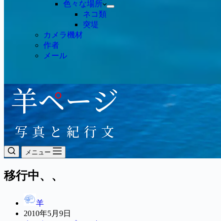
色々な場所
ネコ類
突堤
カメラ機材
作者
メール
メニュー
移行中、、
羊
2010年5月9日