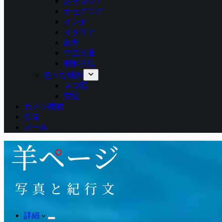
おそロシア
オセアニア
インド
イタリア
欧州
中国大陸
朝鮮半島
色々な場所
ネコ類
突堤
カメラ機材
作者
メール
詳細