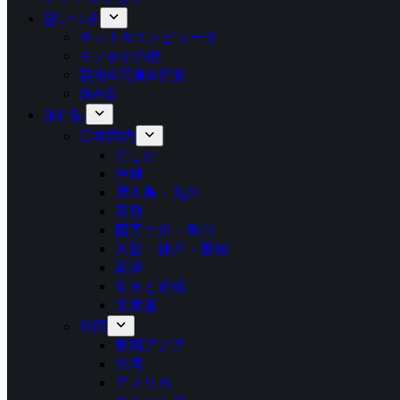
思いつき
ネット&コンピュータ
モノ&その他
芸術&写真&音楽
旅&食
旅行記
日本国内
どこか
沖縄
屋久島・九州
京都
四万十川・香川
大阪・神戸・愛知
新潟
東京と近郊
北海道
外国
東南アジア
台湾
アメリカ