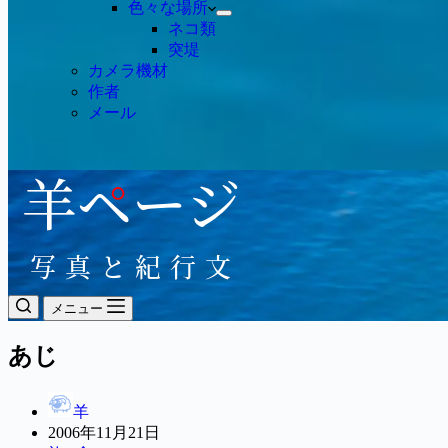
色々な場所
ネコ類
突堤
カメラ機材
作者
メール
メニュー
あじ
羊
2006年11月21日