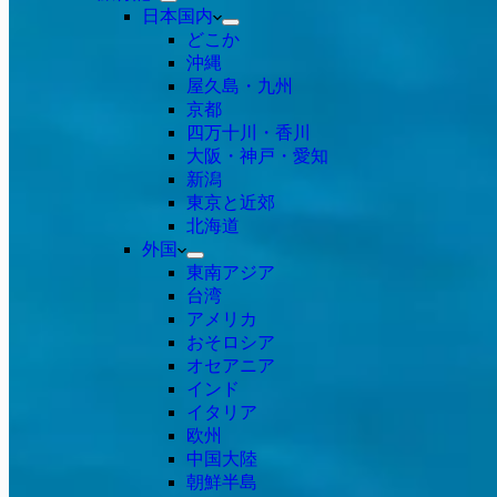
日本国内
どこか
沖縄
屋久島・九州
京都
四万十川・香川
大阪・神戸・愛知
新潟
東京と近郊
北海道
外国
東南アジア
台湾
アメリカ
おそロシア
オセアニア
インド
イタリア
欧州
中国大陸
朝鮮半島