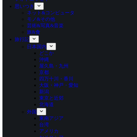
思いつき
ネット&コンピュータ
モノ&その他
芸術&写真&音楽
旅&食
旅行記
日本国内
どこか
沖縄
屋久島・九州
京都
四万十川・香川
大阪・神戸・愛知
新潟
東京と近郊
北海道
外国
東南アジア
台湾
アメリカ