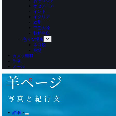
おそロシア
オセアニア
インド
イタリア
欧州
中国大陸
朝鮮半島
色々な場所
ネコ類
突堤
カメラ機材
作者
メール
詳細