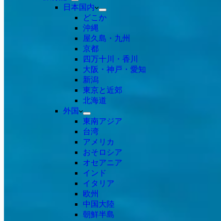
日本国内
どこか
沖縄
屋久島・九州
京都
四万十川・香川
大阪・神戸・愛知
新潟
東京と近郊
北海道
外国
東南アジア
台湾
アメリカ
おそロシア
オセアニア
インド
イタリア
欧州
中国大陸
朝鮮半島