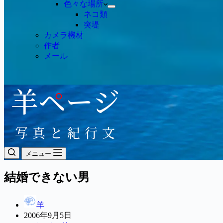
色々な場所
ネコ類
突堤
カメラ機材
作者
メール
メニュー
結婚できない男
羊
2006年9月5日