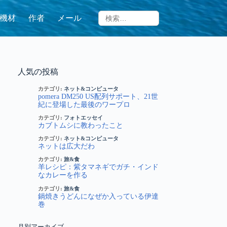
機材
作者
メール
人気の投稿
カテゴリ:
ネット&コンピュータ
pomera DM250 US配列サポート、21世
紀に登場した最後のワープロ
カテゴリ:
フォトエッセイ
カブトムシに教わったこと
カテゴリ:
ネット&コンピュータ
ネットは広大だわ
カテゴリ:
旅&食
羊レシピ：紫タマネギでガチ・インド
なカレーを作る
カテゴリ:
旅&食
鍋焼きうどんになぜか入っている伊達
巻