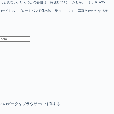
と見ない。いくつかの番組は（特攻野郎Aチームとか、、）、RD-X5...
のサイトも、ブロードバンド化の波に乗って（？）、写真とかがかなり増
スのデータをブラウザーに保存する