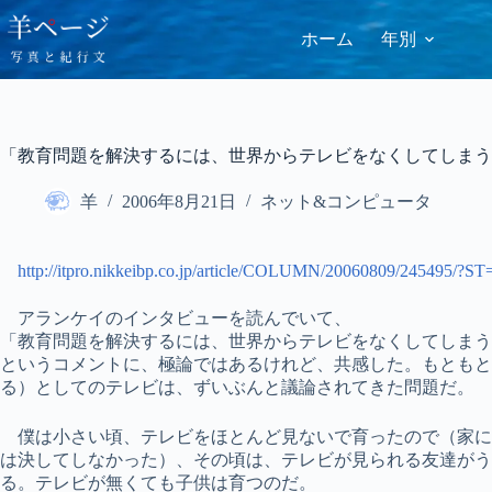
コ
ン
ホーム
年別
テ
ン
ツ
へ
ス
「教育問題を解決するには、世界からテレビをなくしてしまう
キ
ッ
羊
2006年8月21日
ネット&コンピュータ
プ
http://itpro.nikkeibp.co.jp/article/COLUMN/20060809/245495/?
アランケイのインタビューを読んでいて、
「教育問題を解決するには、世界からテレビをなくしてしまう
というコメントに、極論ではあるけれど、共感した。もともと
る）としてのテレビは、ずいぶんと議論されてきた問題だ。
僕は小さい頃、テレビをほとんど見ないで育ったので（家に
は決してしなかった）、その頃は、テレビが見られる友達がう
る。テレビが無くても子供は育つのだ。