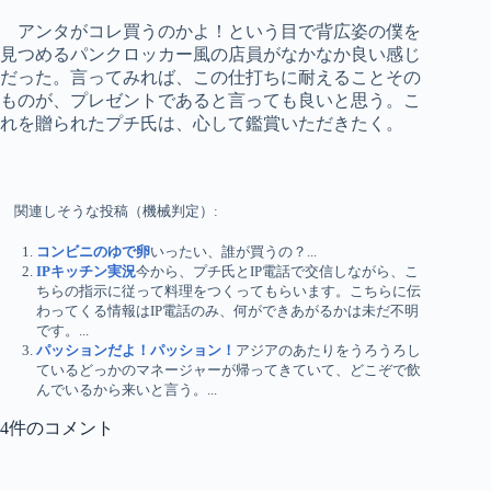
アンタがコレ買うのかよ！という目で背広姿の僕を
見つめるパンクロッカー風の店員がなかなか良い感じ
だった。言ってみれば、この仕打ちに耐えることその
ものが、プレゼントであると言っても良いと思う。こ
れを贈られたプチ氏は、心して鑑賞いただきたく。
関連しそうな投稿（機械判定）:
コンビニのゆで卵
いったい、誰が買うの？...
IPキッチン実況
今から、プチ氏とIP電話で交信しながら、こ
ちらの指示に従って料理をつくってもらいます。こちらに伝
わってくる情報はIP電話のみ、何ができあがるかは未だ不明
です。...
パッションだよ！パッション！
アジアのあたりをうろうろし
ているどっかのマネージャーが帰ってきていて、どこぞで飲
んでいるから来いと言う。...
4件のコメント