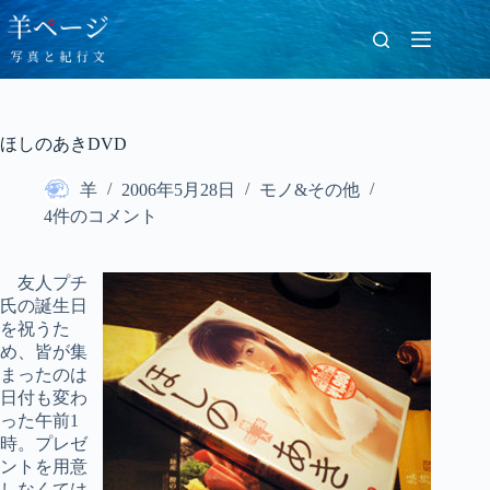
コ
ン
テ
ン
ツ
へ
ほしのあきDVD
ス
キ
羊
2006年5月28日
モノ&その他
ッ
プ
4件のコメント
友人プチ
氏の誕生日
を祝うた
め、皆が集
まったのは
日付も変わ
った午前1
時。プレゼ
ントを用意
しなくては