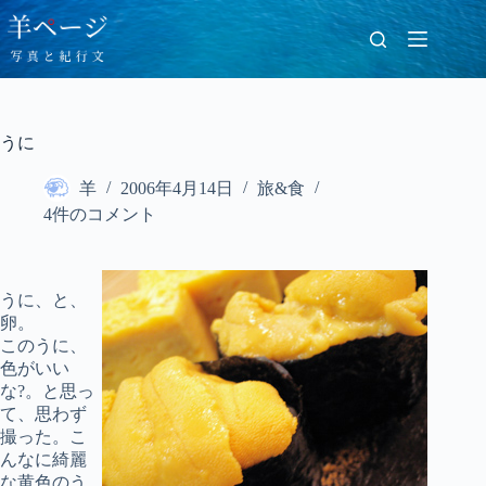
コ
ン
テ
ン
ツ
へ
うに
ス
キ
羊
2006年4月14日
旅&食
ッ
プ
4件のコメント
うに、と、
卵。
このうに、
色がいい
な?。と思っ
て、思わず
撮った。こ
んなに綺麗
な黄色のう