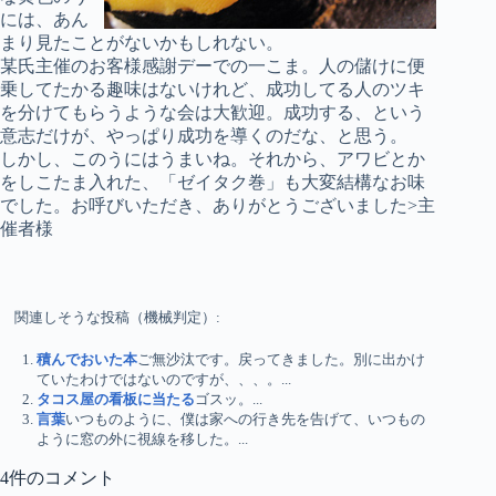
には、あん
まり見たことがないかもしれない。
某氏主催のお客様感謝デーでの一こま。人の儲けに便
乗してたかる趣味はないけれど、成功してる人のツキ
を分けてもらうような会は大歓迎。成功する、という
意志だけが、やっぱり成功を導くのだな、と思う。
しかし、このうにはうまいね。それから、アワビとか
をしこたま入れた、「ゼイタク巻」も大変結構なお味
でした。お呼びいただき、ありがとうございました>主
催者様
関連しそうな投稿（機械判定）:
積んでおいた本
ご無沙汰です。戻ってきました。別に出かけ
ていたわけではないのですが、、、。...
タコス屋の看板に当たる
ゴスッ。...
言葉
いつものように、僕は家への行き先を告げて、いつもの
ように窓の外に視線を移した。...
4件のコメント