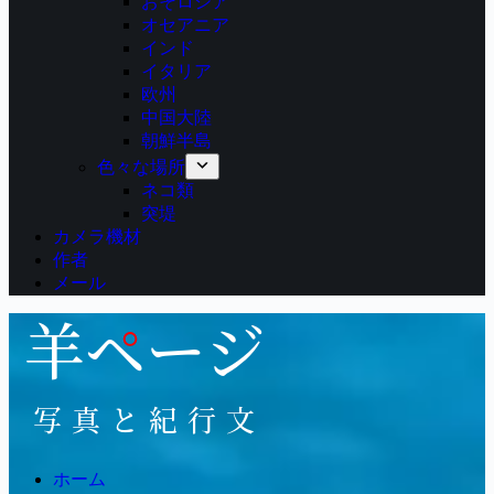
おそロシア
オセアニア
インド
イタリア
欧州
中国大陸
朝鮮半島
色々な場所
ネコ類
突堤
カメラ機材
作者
メール
ホーム