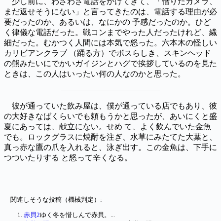
少し前に、わざわざ電話をかけてきて、「借りたカメラ、
まだ返せそうにない」と言ってきたのは、電話する理由が必
要だったのか、あるいは、なにかの 予感だったのか。ひど
く律儀な電話だった。戦コンまでやった人だったけれど、繊
細だった。むかつく人間には本気で怒った。六本木の怪しい
カリビアンクラブ （踊る方）でボスらしき、スキンヘッド
の熊みたいにでかいガイジンとハグで挨拶しているのを見た
ときは、この人はいったい何の人なのかと思った。
彼が通っていた飲み屋は、僕が通っている店でもあり、彼
の大好きなばくらいでも頼もうかと思ったが、あいにくと盛
夏にあっては、献立にない。せめ て、よく飲んでいた金魚
でも。ロックグラスに焼酎を注ぎ、水草にみたてた大葉と、
真っ赤な鷹の爪を入れると、泳ぎ出す。この金魚は、下手に
つついたりする と怒って辛くなる。
関連しそうな投稿（機械判定）:
赤貝2
ゆく冬を惜しんで赤貝。...