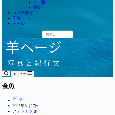
ネコ類
突堤
カメラ機材
作者
メール
メニュー
金魚
羊
2005年8月17日
フォトエッセイ