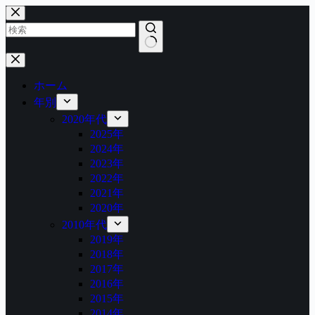
コ
ン
テ
ン
結
ツ
果
へ
ホーム
な
ス
年別
し
キ
2020年代
ッ
2025年
プ
2024年
2023年
2022年
2021年
2020年
2010年代
2019年
2018年
2017年
2016年
2015年
2014年