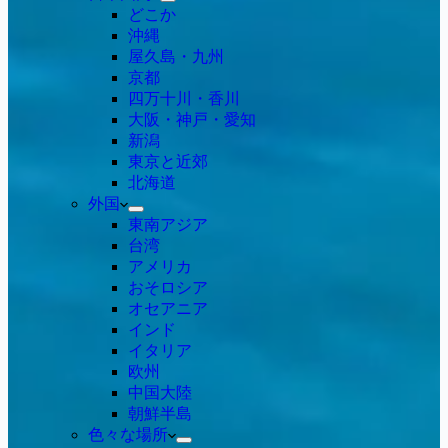
どこか
沖縄
屋久島・九州
京都
四万十川・香川
大阪・神戸・愛知
新潟
東京と近郊
北海道
外国
東南アジア
台湾
アメリカ
おそロシア
オセアニア
インド
イタリア
欧州
中国大陸
朝鮮半島
色々な場所