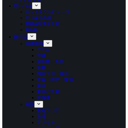
思いつき
ネット&コンピュータ
モノ&その他
芸術&写真&音楽
旅&食
旅行記
日本国内
どこか
沖縄
屋久島・九州
京都
四万十川・香川
大阪・神戸・愛知
新潟
東京と近郊
北海道
外国
東南アジア
台湾
アメリカ