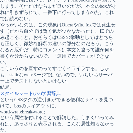
しまう。それだけならまだ良いのだが、本文のboxがそ
れに引きずられて、一番下に行ってしまうのだ。これ
では読めない。
やっかいなのは、この現象はOperaやfire foxでは発生せ
ず（だから自分では暫く気がつかなかった）、IEでの
み起こること。おそらくはCSSの挙動としてはどちら
も正しく、微妙な解釈の違いの部分なのだろう。こう
なると厄介だ。特にコメントは本文と違って誰が何を
書くか分からないので、「運用でカバー」ができな
い。
こういうのを直すのってすごくイライラする。しか
も、staticなwebページではないので、いちいちサーバ
ー上でテストしないといけない。
結局、
スタイルシート(css)学習辞典
というCSSタグの逆引きができる便利なサイトを見つ
けて、boxのレイアウトに、
word-wrap:break-word;
という属性を付けることで解消した。うまくいってみ
れば、あっさりと表示される。こんな属性知らなかっ
た。