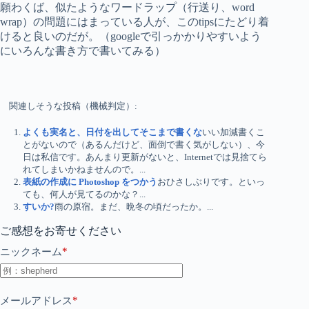
願わくば、似たようなワードラップ（行送り、word
wrap）の問題にはまっている人が、このtipsにたどり着
けると良いのだが。（googleで引っかかりやすいよう
にいろんな書き方で書いてみる）
関連しそうな投稿（機械判定）:
よくも実名と、日付を出してそこまで書くな
いい加減書くこ
とがないので（あるんだけど、面倒で書く気がしない）、今
日は私信です。あんまり更新がないと、Internetでは見捨てら
れてしまいかねませんので。...
表紙の作成に Photoshop をつかう
おひさしぶりです。といっ
ても、何人が見てるのかな？...
すいか?
雨の原宿。まだ、晩冬の頃だったか。...
ご感想をお寄せください
*
ニックネーム
*
メールアドレス