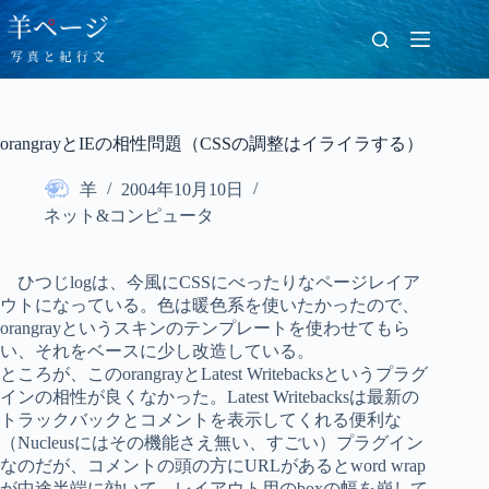
コ
ン
テ
ン
ツ
へ
orangrayとIEの相性問題（CSSの調整はイライラする）
ス
キ
羊
2004年10月10日
ッ
プ
ネット&コンピュータ
ひつじlogは、今風にCSSにべったりなページレイア
ウトになっている。色は暖色系を使いたかったので、
orangrayというスキンのテンプレートを使わせてもら
い、それをベースに少し改造している。
ところが、このorangrayとLatest Writebacksというプラグ
インの相性が良くなかった。Latest Writebacksは最新の
トラックバックとコメントを表示してくれる便利な
（Nucleusにはその機能さえ無い、すごい）プラグイン
なのだが、コメントの頭の方にURLがあるとword wrap
が中途半端に効いて、レイアウト用のboxの幅を崩して