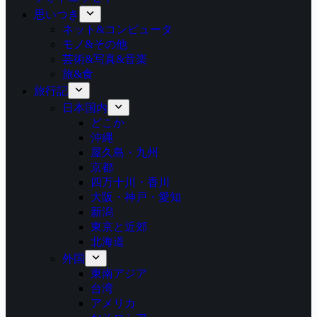
思いつき
ネット&コンピュータ
モノ&その他
芸術&写真&音楽
旅&食
旅行記
日本国内
どこか
沖縄
屋久島・九州
京都
四万十川・香川
大阪・神戸・愛知
新潟
東京と近郊
北海道
外国
東南アジア
台湾
アメリカ