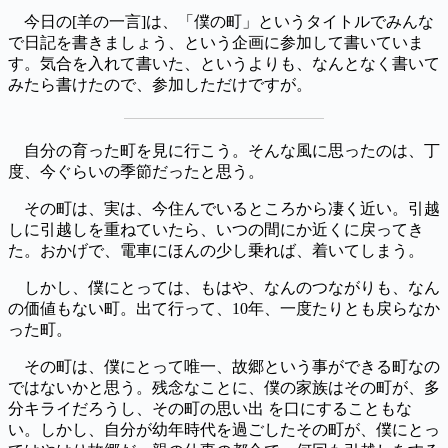
今日の[羊の一言]は、「僕の町」というタイトルでみんな
で日記を書きましょう、という企画に参加して書いていま
す。気合を入れて書いた、というよりも、なんとなく書いて
みたら書けたので、参加しただけですが。
自分の育った町を見に行こう。そんな風に思ったのは、丁
度、今ぐらいの季節だったと思う。
その町は、実は、今住んでいるところから凄く近い。引越
しに引越しを重ねていたら、いつの間にか近くに戻ってき
た。おかげで、電車にほんの少し乗れば、着いてしまう。
しかし、僕にとっては、もはや、なんのつながりも、なん
の価値もない町。出て行って、10年、一度たりとも戻らなか
った町。
その町は、僕にとって唯一、故郷という事ができる町なの
ではないかと思う。残念なことに、僕の家族はその町が、多
分キライだろうし、その町の思い出 を口にすることもな
い。しかし、自分が幼年時代を過ごしたその町が、僕にとっ