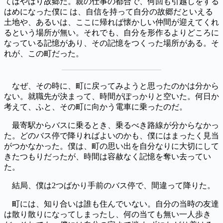
てはやはり故郷だ。親の仕事の都合で、何回も引越しをする
はめになった僕に は、自信を持って自分の故郷だといえる
土地や、あるいは、ここに帰れば懐かしい仲間が迎えてくれ
るという場所が無い。それでも、自分を形作るよりどころに
なっている記憶があり、その記憶をつくった場所がある。そ
れが、この町だった。
なぜ、その時に、町に戻ってみようと思ったのかは分から
ない。就職先が決まって、時間がぽっかりと空いた。何日か
考えて、ふと、その町に向かう電車に乗ったのだ。
最寄駅からバスに乗るとき、乗るべき路線が分からなかっ
た。どのバス停で降りればよいのかも、僕にはまったく見当
がつかなかった。僕は、町の思い出を自分なりに大切にして
きたつもりだったが、時間は容赦なく記憶を奪い去ってい
た。
結局、僕は2つばかり手前のバス停で、間違って降りた。
町には、知り合いは誰も住んでいない。自分の当時の友達
は散り散りになってしまったし、何の当ても無い一人歩き