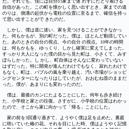
だ。それでも、僕には自分の家まで迷 わずにたどり着ける
自信があった。この町を懐かしく思い出すとき、家までの道
のりは、側溝の起伏から電柱の位置に至るまで、確信を持っ
て思い出すことがで きたのだ。
しかし、僕は道に迷い、家を見つけることができなかっ
た。何もかもが、別の町だった。僕は、ほとんど動揺してい
た。あのときの自分の視点、今の自分 の視点。10年の時間
は、何もかもを、ゆっくり、しかし確実に変えてしまった。
すっかり大人になった僕の目から見た町は、小さくて、みす
ぼらしかった。し かし、町自体はそんなに変わっていない
はずだった。特に開発が進んだわけでもなく、寂れたわけで
もなく。町は、バブルの嵐を乗り越え、汚い市場がショッピ
ングセンターになったりはしていたが、おおむね昔のままだ
った。僕が、あまりにも変わったのだ。
僕は、最後のカンにたよることにした。何年も歩き続け
た、小学校と家との往復。さすがに、小学校の位置はわかっ
たので、そこから家に向かって「帰る」ことにした。
家の前を3回通り過ぎて、ようやく僕は足を止めた。裏庭
に咲いていた椿の花。それを目にした時、僕はようやく記憶