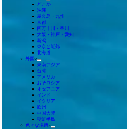
どこか
沖縄
屋久島・九州
京都
四万十川・香川
大阪・神戸・愛知
新潟
東京と近郊
北海道
外国
東南アジア
台湾
アメリカ
おそロシア
オセアニア
インド
イタリア
欧州
中国大陸
朝鮮半島
色々な場所