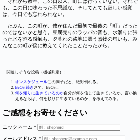
それから数年、この日以来、町には行っていない。それで
も、この日に味わった不思議な、そしてとても寂しい感覚
は、今日でも忘れられない。
たぶん、この町が、僕が住んだ最初で最後の「町」だった
のではないかと思う。豆腐売りのラッパの音も、水溜りに張
った氷を割る感触も、夕暮れの路地に漂う煮物の匂いも、み
んなこの町が僕に教えてくれたことだったから。
関連しそうな投稿（機械判定）:
オンスケジュール
この調子だと、絶対倒れる。...
BeOS 続き
さて、BeOS...
何を頼りに生きているのか
自分が何を信じて生きているか、言い換
えるならば、何を頼りに生きているのか、を考えてみる。...
ご感想をお寄せください
ニックネーム
*
メールアドレス
*