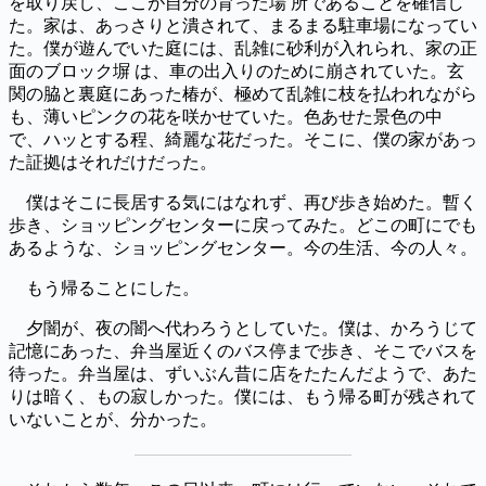
を取り戻し、ここが自分の育った場 所であることを確信し
た。家は、あっさりと潰されて、まるまる駐車場になってい
た。僕が遊んでいた庭には、乱雑に砂利が入れられ、家の正
面のブロック塀 は、車の出入りのために崩されていた。玄
関の脇と裏庭にあった椿が、極めて乱雑に枝を払われながら
も、薄いピンクの花を咲かせていた。色あせた景色の中
で、ハッとする程、綺麗な花だった。そこに、僕の家があっ
た証拠はそれだけだった。
僕はそこに長居する気にはなれず、再び歩き始めた。暫く
歩き、ショッピングセンターに戻ってみた。どこの町にでも
あるような、ショッピングセンター。今の生活、今の人々。
もう帰ることにした。
夕闇が、夜の闇へ代わろうとしていた。僕は、かろうじて
記憶にあった、弁当屋近くのバス停まで歩き、そこでバスを
待った。弁当屋は、ずいぶん昔に店をたたんだようで、あた
りは暗く、もの寂しかった。僕には、もう帰る町が残されて
いないことが、分かった。