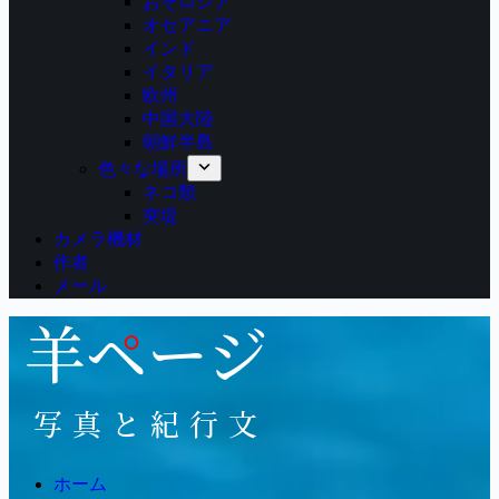
おそロシア
オセアニア
インド
イタリア
欧州
中国大陸
朝鮮半島
色々な場所
ネコ類
突堤
カメラ機材
作者
メール
ホーム