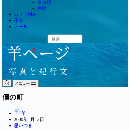
ネコ類
突堤
カメラ機材
作者
メール
メニュー
僕の町
羊
2000年1月12日
思いつき