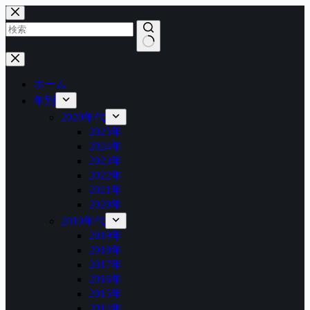
コ
ン
テ
ン
結
ツ
果
へ
ホーム
な
ス
年別
し
キ
2020年代
ッ
2025年
プ
2024年
2023年
2022年
2021年
2020年
2010年代
2019年
2018年
2017年
2016年
2015年
2014年