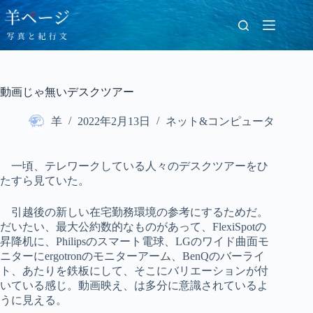
コ
ン
テ
ン
ツ
へ
動画じゃ無いデスクツアー
ス
キ
羊
2022年2月13日
ネット&コンピュータ
ッ
プ
一頃、テレワークしている人々のデスクツアーをひ
たすら見ていた。
引越後の新しい在宅勤務環境の参考にするためだ。
だいたい、最大公約数的なものがあって、FlexiSpotの
昇降机に、Philipsのスマート電球、LGのワイド曲面モ
ニターにergotronのモニターアーム、BenQのバーライ
ト、あたりを鉄板にして、そこにバリエーションが付
いている感じ。動画映え、は多分に意識されているよ
うに見える。