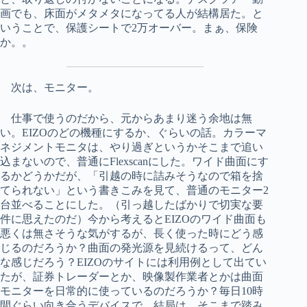
画でも、床面がメタメタになってる人が結構居た。と
いうことで、保護シートで2万オーバー。まぁ、保険
か。。
次は、モニター。
仕事で使うのだから、元からあまり迷う余地は無
い。EIZOのどの機種にするか、ぐらいの話。カラーマ
ネジメントモニタは、やり過ぎというかそこまで追い
込まないので、普通にFlexscanにした。ワイド曲面にす
るかどうかだが、「引越の時に詰みそうなので箱を捨
てられない」という書きこみを見て、普通のモニター2
台並べることにした。（引っ越したばかりで切実な要
件に思えたのだ）今から考えるとEIZOのワイド曲面も
悪くは無さそうな気がするが、長く使った時にどう感
じるのだろうか？曲面の発光源を見続けるって、どん
な感じだろう？EIZOのサイトには利用例として出てい
たが、証券トレーダーとか、映像製作業者とかは曲面
モニターを日常的に使っているのだろうか？毎日10時
間ぐらい向き合うデバイスで、結局は、そこまで踏み