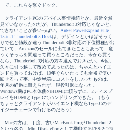
で、これらを繋ぐドック。
クライアントPCのデバイス事情接続とか、最近全然
見ていなかったのだが、Thunderbolt 3対応じゃないと、
できないことが多いっぽい。
Anker PowerExpand Elite
13-in-1 Thunderbolt 3 Dock
は、デザインとかほぼそっく
りで色と値段が違うThunderbolt 3非対応の下位機種が出
ていて、Amazonのセールに出てきたこともあって、危
うくそっちを間違って買うところだった。今から買う
なら、Thunderbolt 3対応の方を選んでおきたい。今回、
久々に引っ越して改めて思ったのは、ちゃんとハイエ
ンドを買っておけば、10年ぐらいたっても余裕で使い
回せるって事。中途半端にコストをしぶったものは、
年月の経過に耐えられず、現役引退になった。
Windows機はPC本体側のHDMIに頼らずに、2ディスプ
レイをHDMIとType-Cでハンドリングできた。（もう
ちょっとクライアントがハイエンド機ならType-Cのデ
イジーチェーンで行けるのだろう）
Macの方は、丁度、古いMacBook ProがThunderbolt 2
という名の、Mini DisplayPortとして機能するI/Fを2つ持