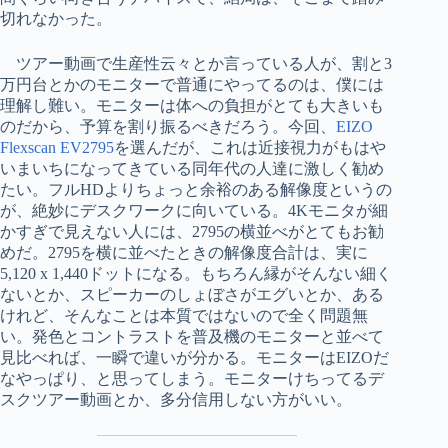
切れなかった。
ツアー動画で生産性云々とか言っている人が、割と3
万円台とかのモニターで普通にやってるのは、僕には
理解し難い。モニターは体への負担がとても大きいも
のだから、予算を割り振るべきだろう。今回、
EIZO
Flexscan EV2795
を選んだが、これは近接視力がもはや
いまいちになってきている同年代の人達に激しく勧め
たい。フルHDよりちょっと余裕のある解像度というの
が、絶妙にデスクワークに向いている。4Kモニタが細
かすぎで見えない人には、2795の横並べがとてもお勧
めだ。2795を横に並べたときの解像度合計は、実に
5,120 x 1,440ドットになる。もちろん縁がそんない細く
ないとか、スピーカーのしょぼさがエグいとか、ある
けれど、そんなことは本質ではないので全く問題無
い。発色とコントラストを普及機のモニターと並べて
見比べれば、一瞬で違いが分かる。モニターはEIZOだ
なやっぱり、と思ってしまう。モニターけちってるデ
スクツアー動画とか、多分信用しない方がいい。