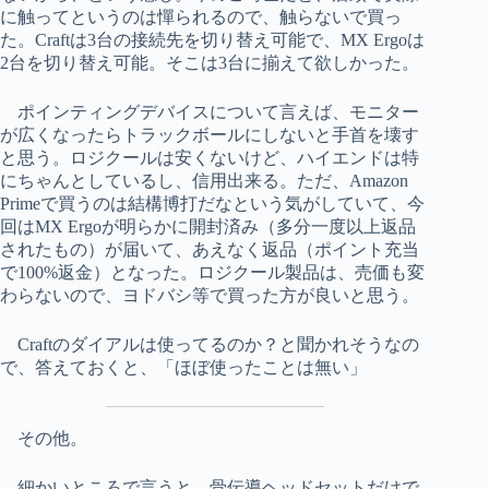
に触ってというのは憚られるので、触らないで買っ
た。Craftは3台の接続先を切り替え可能で、MX Ergoは
2台を切り替え可能。そこは3台に揃えて欲しかった。
ポインティングデバイスについて言えば、モニター
が広くなったらトラックボールにしないと手首を壊す
と思う。ロジクールは安くないけど、ハイエンドは特
にちゃんとしているし、信用出来る。ただ、Amazon
Primeで買うのは結構博打だなという気がしていて、今
回はMX Ergoが明らかに開封済み（多分一度以上返品
されたもの）が届いて、あえなく返品（ポイント充当
で100%返金）となった。ロジクール製品は、売価も変
わらないので、ヨドバシ等で買った方が良いと思う。
Craftのダイアルは使ってるのか？と聞かれそうなの
で、答えておくと、「ほぼ使ったことは無い」
その他。
細かいところで言うと、骨伝導ヘッドセットだけで