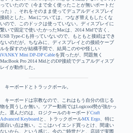
っていたので（今まで全く使ったことが無いポートだ
った）、それをそのまま使ってデュアルディスプレイ
接続とした。Macについては、つなぎ替えもしたくな
いので、このドックは使っていない。ディスプレイに
繋いで固定で使いたかったMacは、2014 Midで古く、
USB Type-Cも持っていないので、もともと接続はでき
ないのだが。ちなみに、ディスプレイとの接続ケーブ
ルを探すのが結構手間で、結局このやや怪しい
iVANKY Mini DP-DP Cable
を買ったが、問題無く
MacBook Pro 2014 MidとのDP接続でデュアルディスプ
レイが動作した。
キーボードとトラックボール。
キーボードは宗教なので、これはもう自分の信じる
物を買うしか無い。ツアー動画ではLogicool勢が強かっ
た。選んだのは、ロジクールのキーボード
Craft
Advanced Keyboard
と、トラックボール
MX Ergo
、特に
面白い点は無い。ここはハイエンド買っとけ、間違い
ないから、という感じ。今のご時世だと、店頭で実際