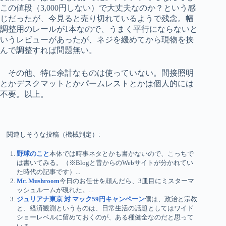
この値段（3,000円しない）で大丈夫なのか？という感
じだったが、今見ると売り切れているようで残念。幅
調整用のレールが1本なので、うまく平行にならないと
いうレビューがあったが、ネジを緩めてから現物を挟
んで調整すれば問題無い。
その他、特に余計なものは使っていない。間接照明
とかデスクマットとかパームレストとかは個人的には
不要。以上。
関連しそうな投稿（機械判定）:
野球のこと
本体では時事ネタとかも書かないので、こっちで
は書いてみる。（※Blogと昔からのWebサイトが分かれてい
た時代の記事です）...
Mr. Mushroom
今日のお任せを頼んだら、3皿目にミスターマ
ッシュルームが現れた。...
ジュリアナ東京 対 マック59円キャンペーン
僕は、政治と宗教
と、経済観測というものは、日常生活の話題としてはワイド
ショーレベルに留めておくのが、ある種健全なのだと思って