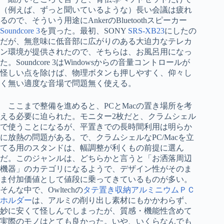
（例えば、ずっと聞いているような）長い会議は疲れ
るので、そういう用途にAnkerのBluetoothスピーカー
Soundcore 3
を買った。最初、SONY
SRS-XB23
にしたの
だが、無意味に低音部に広がりのある大迫力なテレカ
ン環境が提供されたので、そちらは、お風呂用になっ
た。Soundcore 3はWindowsからの音量コントロールが
怪しい点を除けば、物理ボタンも押しやすく、仰々し
く無い適度な音場で問題無く使える。
ここまで整備を進めると、PCとMacの置き場所を考
える必要に迫られた。モニター2枚だと、クラムシェル
で使うことになるが、平置きでの長時間利用は明らか
に放熱の問題がある。で、クラムシェルなPC/Macを立
てる用のスタンドは、幅調整が利くもの前提に選ん
だ。このジャンルは、どちらかと言うと「お洒落周辺
機器」のカテゴリになるようで、デザイン性がそのま
ま付加価値として値段に乗ってきているものが多い。
そんな中で、Owltechの
タテ置き収納アルミニウムＰＣ
ホルダー
は、アルミの削り出し素材にもかかわらず、
妙に安くて怪しんでしまったが、質感・機能性含めて
実際のモノはとても良かった。いや、いくらなんでも