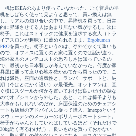
机はIKEAのあまり使っていなかった、ごく普通の平
机をしばらく使って見ようと思って、買い換えは無
し。リアルの知り合いの中で、昇降机を買って、日常
的に昇降させてる人はあまり居ない気がするし。次に
椅子。これはストイックに健康を追求する友人（トラ
イアスロンが趣味）に薦められるまま、
Ergohuman
PRO
を買った。椅子というのは、存外でかくて重いも
ので、オフィスに置くのと家に置くのでは話が違う。
海外家具のメンテコストの恐ろしさは知っているの
で、最初から日本製しか考えていなかった。何度か家
具屋に通って座り心地を確かめてから買ったので、こ
れは満足。座面の通気性と、ランバーサポートと、納
期（今はとにかく遅い）が最優先。オットマンは、直
ぐ横にスツールか何かを置いておけば良いだけの話な
のでオプションから外した。あと、これは椅子よりも
大事かもしれないのだが、床面保護のためのチェアシ
ートも店員のアドバイスに従って購入。Imexpoという
スウェーデンのメーカーのポリカーボネートシート。
椅子がちゃんとしていればしているほど（それだけで
30kg近く有るわけだ）、良いものを買っておかない
と、取り返しの付かないことになる。デスクツアー動