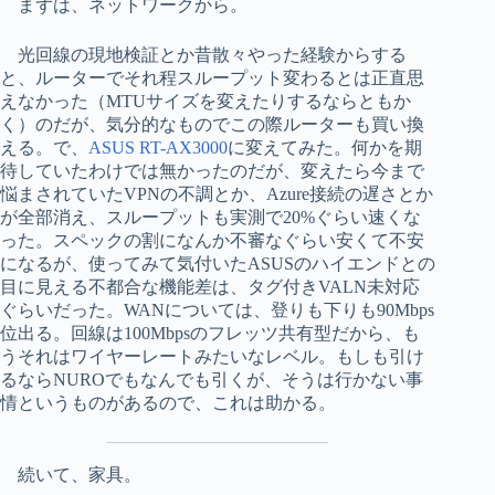
まずは、ネットワークから。
光回線の現地検証とか昔散々やった経験からする
と、ルーターでそれ程スループット変わるとは正直思
えなかった（MTUサイズを変えたりするならともか
く）のだが、気分的なものでこの際ルーターも買い換
える。で、
ASUS RT-AX3000
に変えてみた。何かを期
待していたわけでは無かったのだが、変えたら今まで
悩まされていたVPNの不調とか、Azure接続の遅さとか
が全部消え、スループットも実測で20%ぐらい速くな
った。スペックの割になんか不審なぐらい安くて不安
になるが、使ってみて気付いたASUSのハイエンドとの
目に見える不都合な機能差は、タグ付きVALN未対応
ぐらいだった。WANについては、登りも下りも90Mbps
位出る。回線は100Mbpsのフレッツ共有型だから、も
うそれはワイヤーレートみたいなレベル。もしも引け
るならNUROでもなんでも引くが、そうは行かない事
情というものがあるので、これは助かる。
続いて、家具。