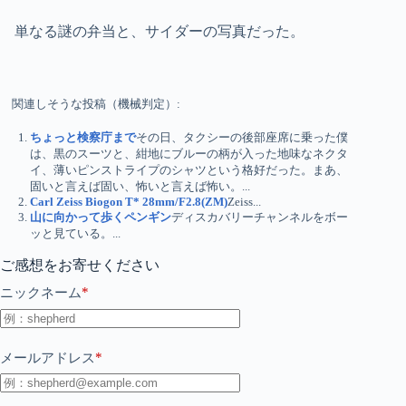
単なる謎の弁当と、サイダーの写真だった。
関連しそうな投稿（機械判定）:
ちょっと検察庁まで
その日、タクシーの後部座席に乗った僕
は、黒のスーツと、紺地にブルーの柄が入った地味なネクタ
イ、薄いピンストライプのシャツという格好だった。まあ、
固いと言えば固い、怖いと言えば怖い。...
Carl Zeiss Biogon T* 28mm/F2.8(ZM)
Zeiss...
山に向かって歩くペンギン
ディスカバリーチャンネルをボー
ッと見ている。...
ご感想をお寄せください
*
ニックネーム
*
メールアドレス