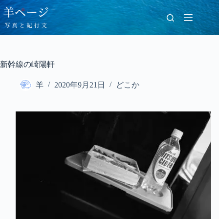
コ
ン
テ
ン
ツ
へ
新幹線の崎陽軒
ス
キ
羊
2020年9月21日
どこか
ッ
プ