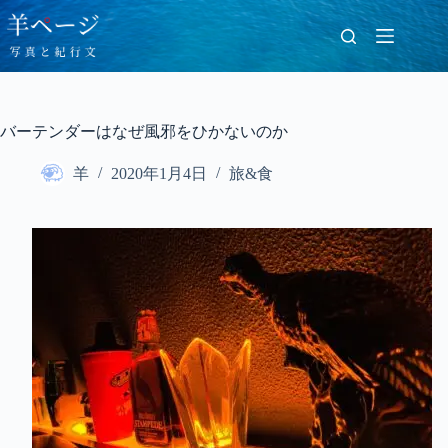
コ
ン
テ
ン
ツ
へ
バーテンダーはなぜ風邪をひかないのか
ス
キ
羊
2020年1月4日
旅&食
ッ
プ