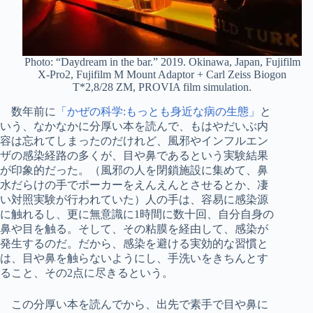
Photo: “Daydream in the bar.” 2019. Okinawa, Japan, Fujifilm
X-Pro2, Fujifilm M Mount Adaptor + Carl Zeiss Biogon
T*2,8/28 ZM, PROVIA film simulation.
数年前に
「かぜの科学:もっとも身近な病の生態」
と
いう、なかなかに分厚い本を読んで、もはやだいぶ内
容は忘れてしまったのだけれど、風邪やインフルエン
ザの感染経路の多くが、目や鼻であるという実験結果
が印象的だった。（風邪の人を閉鎖施設に集めて、鼻
水だらけの手でポーカーをえんえんとさせるとか、凄
い対照実験が行われていた）人の手は、容易に感染源
に触れるし、更に無意識に1時間に数十回、自分自身の
鼻や目を触る。そして、その粘膜を経由して、感染が
発生するのだ。だから、感染を避ける実効的な習慣と
は、目や鼻を触らないようにし、手洗いをきちんとす
ること、その2点に尽きるという。
この分厚い本を読んでから、出先で素手で目や鼻に