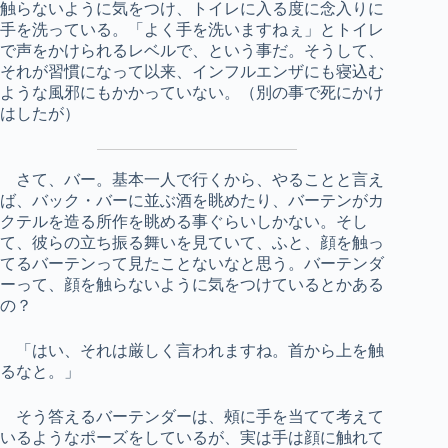
触らないように気をつけ、トイレに入る度に念入りに
手を洗っている。「よく手を洗いますねぇ」とトイレ
で声をかけられるレベルで、という事だ。そうして、
それが習慣になって以来、インフルエンザにも寝込む
ような風邪にもかかっていない。（別の事で死にかけ
はしたが）
さて、バー。基本一人で行くから、やることと言え
ば、バック・バーに並ぶ酒を眺めたり、バーテンがカ
クテルを造る所作を眺める事ぐらいしかない。そし
て、彼らの立ち振る舞いを見ていて、ふと、顔を触っ
てるバーテンって見たことないなと思う。バーテンダ
ーって、顔を触らないように気をつけているとかある
の？
「はい、それは厳しく言われますね。首から上を触
るなと。」
そう答えるバーテンダーは、頰に手を当てて考えて
いるようなポーズをしているが、実は手は顔に触れて