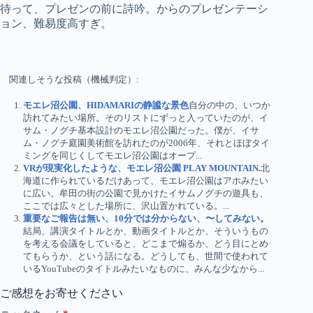
待って、プレゼンの前に詩吟。からのプレゼンテーシ
ョン、難易度高すぎ。
関連しそうな投稿（機械判定）:
モエレ沼公園、HIDAMARIの静謐な景色
自分の中の、いつか
訪れてみたい場所。そのリストにずっと入っていたのが、イ
サム・ノグチ基本設計のモエレ沼公園だった。僕が、イサ
ム・ノグチ庭園美術館を訪れたのが2006年、それとほぼタイ
ミングを同じくしてモエレ沼公園はオープ...
VRが現実化したような、モエレ沼公園 PLAY MOUNTAIN.
北
海道に作られているだけあって、モエレ沼公園はアホみたい
に広い。牟田の街の公園で見かけたイサムノグチの遊具も、
ここでは広々とした場所に、沢山置かれている。...
重要なご報告は無い、10分では分からない、〜してみない。
結局、講演タイトルとか、動画タイトルとか、そういうもの
を考える会議をしていると、どこまで煽るか、どう目にとめ
てもらうか、という話になる。どうしても、世間で使われて
いるYouTubeのタイトルみたいなものに、みんな少なから...
ご感想をお寄せください