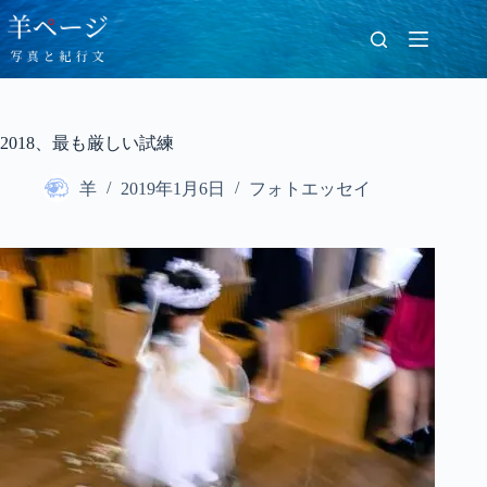
コ
ン
テ
ン
ツ
へ
2018、最も厳しい試練
ス
キ
羊
2019年1月6日
フォトエッセイ
ッ
プ