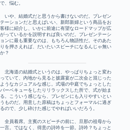
で、悩む。
いや、結婚式だと思うから書けないのだ。プレゼン
テーションだと思えばいい、新郎新婦という商品をお
客様に紹介し、いかに前途に有望なロードマップが広
がっているかを説明すれば良いのだ。プレゼンテーシ
ョンに最も重要なのは、もちろん物語性だ。そのあた
りを押さえれば、だいたいスピーチになるんじゃ無い
か？
北海道の結婚式というのは、やっぱりちょっと変わ
っていて、内地から見ると披露宴が二次会と混じった
ようなカジュアルな感じ。式場の中庭でちょっとした
バーベキューをしたりリラックスした所で、式が始ま
る。こういう感じなら、プレゼンにも入りやすいとい
うものだ。用意した原稿はちょっとフォーマルに過ぎ
るので、少し砕けた感じでやればいいだろう。
全員着席。主賓のスピーチの前に、旦那の祖母から
一言。ではなく、得意の詩吟を一節。詩吟？ちょっと