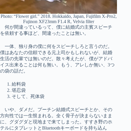
Photo: “Flower girl.” 2018. Hokkaido, Japan, Fujifilm X-Pro2,
Fujinon XF23mm F1.4 R, Velvia filter
何が間違っているって、僕に結婚式の主賓スピーチ
を依頼する事ほど、間違ったことは無い。
一体、独り身の僕に何をスピーチしろと言うのだ。
僕はあなたの信頼できる元上司かもしれないが、結婚
生活の先輩では無いのだ。散々考えたが、僕がアドバ
イス出来ることは何も無い。もう、アレしか無い、3つ
の袋の話だ。
給料袋
堪忍袋
そして、死体袋
いや、ダメだ。プーチン結婚式スピーチとか、その
方向性では一生恨まれる。全く骨子が決まらないまま
に、グダグダと現地まで来てしまった。すすき野のホ
テルにタブレットとBluetoothキーボードを持ち込ん