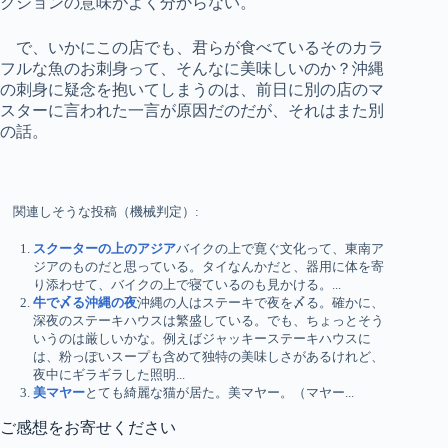
クションの意味がよく分からない。
で、いかにこの店でも、君らが食べているそのカラ
フルな魚のお刺身って、そんなに美味しいのか？沖縄
の刺身に疑念を抱いてしまうのは、前日に別の店のマ
スターに言われた一言が原因だのだが、それはまた別
の話。
関連しそうな投稿（機械判定）:
スクーターの上のアジア
バイクの上で寛ぐ文化って、東南ア
ジアのものだと思っている。タイなんかだと、器用に体を寄
り添わせて、バイクの上で寝ているのも見かける。...
牛で〆る沖縄の夜
沖縄の人はステーキで夜を〆る。確かに、
深夜のステーキハウスは繁盛している。でも、ちょっとそう
いうのは厳しいかな。例えばジャッキーステーキハウスに
は、粉っぽいスープも含めて独特の美味しさがあるけれど、
夜中にギラギラした照明...
美マヤー
とても綺麗な猫が居た。美マヤー。（マヤー...
ご感想をお寄せください