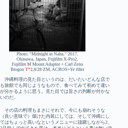
Photo: “Midnight in Naha.” 2017.
Okinawa, Japan, Fujifilm X-Pro2,
Fujifilm M Mount Adaptor + Carl Zeiss
Biogon
T*
2,8/28 ZM, ACROS+Ye filter
沖縄料理の見た目というのは、だいたいどんな店で
も旅館でも同じようなもので、食べてみて初めて違い
が分かるように思う。見た目では旨さの判断が付かな
いのだ。
その店の料理もまさにそれで、今にも崩れそうな
（良い意味で）煤けた内装にしては、そして沖縄にし
てはちょっと高いなというメニューに躊躇しながら2、