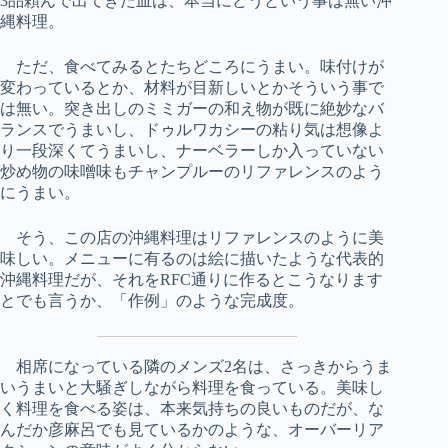
3品頼んで出てきた皿は、本当にどうという事は無い沖
縄料理。
ただ、食べてみるとたちどころにうまい。味付けが
変わっているとか、材料が目新しいとかそういう事で
は無い。突き出しのミミガーの和え物が既に絶妙なバ
ランスでうまいし、ドゥルワカシーの粘り気は想像よ
り一段深くてうまいし、ナーベラーしか入っていない
炒め物の味噌味もチャンプルーのリファレンスのよう
にうまい。
そう、この店の沖縄料理はリファレンスのように美
味しい。メニューに有るのは絵に描いたような代表的
沖縄料理だが、それをRFC通りに作るとこうなります
とでも言うか、「作例」のような完成度。
相席になっている隣のメンズ2名は、さっきからうま
いうまいと大騒ぎしながら料理を食っている。美味し
く料理を食べる姿は、本来気持ちの良いものだが、な
んだか彦麻呂でも見ているかのような、オーバーリア