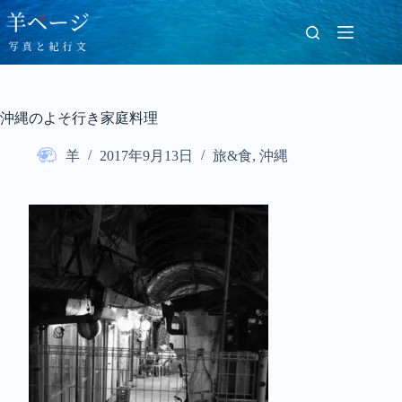
コ
ン
テ
ン
ツ
へ
沖縄のよそ行き家庭料理
ス
キ
羊
2017年9月13日
旅&食
,
沖縄
ッ
プ