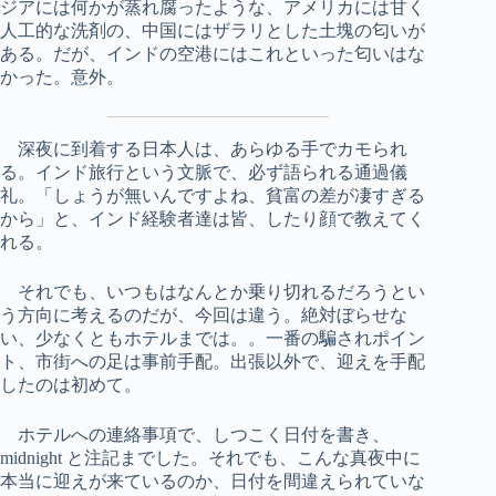
ジアには何かが蒸れ腐ったような、アメリカには甘く
人工的な洗剤の、中国にはザラリとした土塊の匂いが
ある。だが、インドの空港にはこれといった匂いはな
かった。意外。
深夜に到着する日本人は、あらゆる手でカモられ
る。インド旅行という文脈で、必ず語られる通過儀
礼。「しょうが無いんですよね、貧富の差が凄すぎる
から」と、インド経験者達は皆、したり顔で教えてく
れる。
それでも、いつもはなんとか乗り切れるだろうとい
う方向に考えるのだが、今回は違う。絶対ぼらせな
い、少なくともホテルまでは。。一番の騙されポイン
ト、市街への足は事前手配。出張以外で、迎えを手配
したのは初めて。
ホテルへの連絡事項で、しつこく日付を書き、
midnight と注記までした。それでも、こんな真夜中に
本当に迎えが来ているのか、日付を間違えられていな