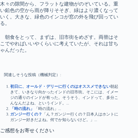
木々の隙間から、フラットな建物がのぞいている。重
い鉛色の空から雨が降りそそぎ、緑はより濃くなって
いく。大きな、緑色のインコが窓の外を飛び回ってい
る。
朝食をとって、まずは、旧市街をめざす。両替はそ
こでやればいいやくらいに考えていたが、それは甘ち
ゃんだった。
関連しそうな投稿（機械判定）:
初日に、オールド・デリーに行くのはオススメできない
朝起
きて、いきなり向かったインドの旧市街。そこには、イメー
ジの通りのインドが有った。そうそう、インドって、多分こ
んなんだよね、というインド。...
「時の流れ」
「時の流れ」...
ガンジー行くの？
「ん？ガンジー行くの？日本人はホントに
ガンジー好きだよね。何でか知らないけど。」...
ご感想をお寄せください