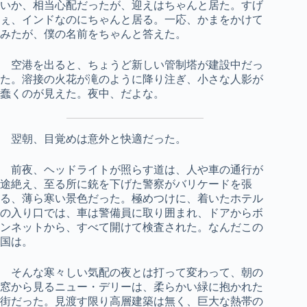
いか、相当心配だったが、迎えはちゃんと居た。すげ
ぇ、インドなのにちゃんと居る。一応、かまをかけて
みたが、僕の名前をちゃんと答えた。
空港を出ると、ちょうど新しい管制塔が建設中だっ
た。溶接の火花が滝のように降り注ぎ、小さな人影が
蠢くのが見えた。夜中、だよな。
翌朝、目覚めは意外と快適だった。
前夜、ヘッドライトが照らす道は、人や車の通行が
途絶え、至る所に銃を下げた警察がバリケードを張
る、薄ら寒い景色だった。極めつけに、着いたホテル
の入り口では、車は警備員に取り囲まれ、ドアからボ
ンネットから、すべて開けて検査された。なんだこの
国は。
そんな寒々しい気配の夜とは打って変わって、朝の
窓から見るニュー・デリーは、柔らかい緑に抱かれた
街だった。見渡す限り高層建築は無く、巨大な熱帯の