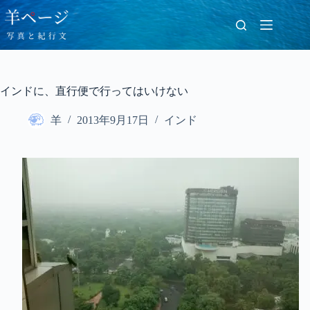
コ
ン
テ
ン
ツ
へ
インドに、直行便で行ってはいけない
ス
キ
羊
2013年9月17日
インド
ッ
プ