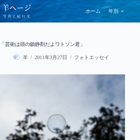
コ
ン
ホーム
年別
テ
ン
ツ
へ
ス
「芸術は頭の鎮静剤だよワトソン君」
キ
ッ
羊
2011年3月27日
フォトエッセイ
プ