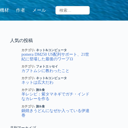
機材
作者
メール
人気の投稿
カテゴリ:
ネット&コンピュータ
pomera DM250 US配列サポート、21世
紀に登場した最後のワープロ
カテゴリ:
フォトエッセイ
カブトムシに教わったこと
カテゴリ:
ネット&コンピュータ
ネットは広大だわ
カテゴリ:
旅&食
羊レシピ：紫タマネギでガチ・インド
なカレーを作る
カテゴリ:
旅&食
鍋焼きうどんになぜか入っている伊達
巻