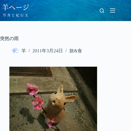
コ
ン
テ
ン
ツ
へ
突然の雨
ス
キ
羊
2011年3月24日
旅&食
ッ
プ