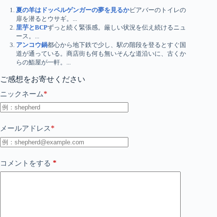
夏の羊はドッペルゲンガーの夢を見るか
ビアバーのトイレの
扉を潜るとウサギ。...
里芋とBCP
ずっと続く緊張感。厳しい状況を伝え続けるニュ
ース。...
アンコウ鍋
都心から地下鉄で少し、駅の階段を登るとすぐ国
道が通っている。商店街も何も無いそんな道沿いに、古くか
らの鮨屋が一軒。...
ご感想をお寄せください
*
ニックネーム
*
メールアドレス
*
コメントをする