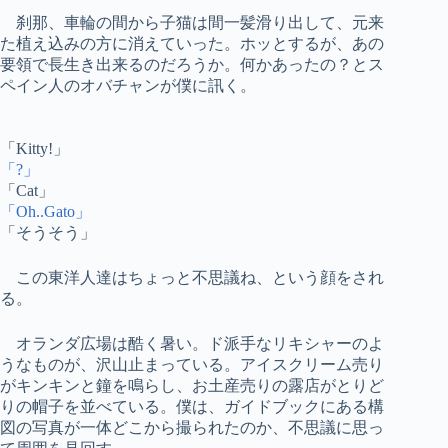
刹那、車輪の間から子猫は間一髪滑り出して、元来
た植え込みの方に消えていった。ホッとするが、あの
要領で長生き出来るのだろうか。何かあったの？とス
ペイン人のオバチャンが僕に訊く。
「Kitty!」
「?」
「Cat」
「Oh..Gato」
「そうそう」
この東洋人達はちょっと不思議ね、という顔をされ
る。
オランダ広場は酷く暑い。ド派手なリキシャーのよ
うなものが、沢山止まっている。アイスクリーム売り
がキンキンと鐘を鳴らし、お土産売りの露店がとりど
りの帽子を並べている。僕は、ガイドブックにある構
図の写真が一体どこから撮られたのか、不思議に思っ