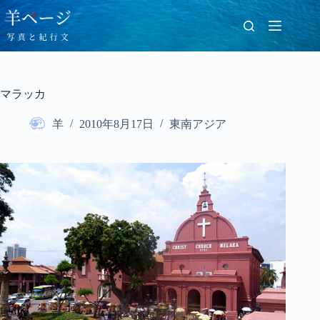
コ
ン
テ
ン
ツ
へ
マラッカ
ス
キ
羊
2010年8月17日
東南アジア
ッ
プ