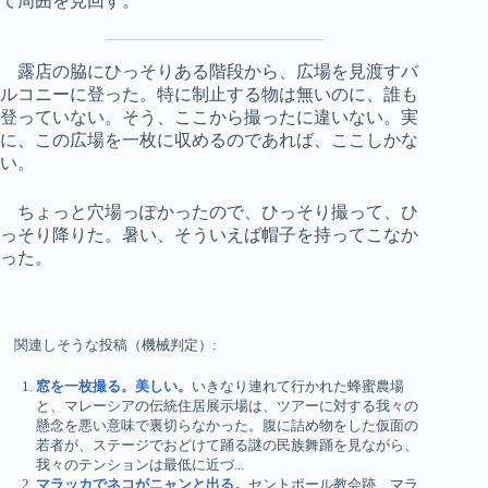
て周囲を見回す。
露店の脇にひっそりある階段から、広場を見渡すバ
ルコニーに登った。特に制止する物は無いのに、誰も
登っていない。そう、ここから撮ったに違いない。実
に、この広場を一枚に収めるのであれば、ここしかな
い。
ちょっと穴場っぽかったので、ひっそり撮って、ひ
っそり降りた。暑い、そういえば帽子を持ってこなか
った。
関連しそうな投稿（機械判定）:
窓を一枚撮る。美しい。
いきなり連れて行かれた蜂蜜農場
と、マレーシアの伝統住居展示場は、ツアーに対する我々の
懸念を悪い意味で裏切らなかった。腹に詰め物をした仮面の
若者が、ステージでおどけて踊る謎の民族舞踊を見ながら、
我々のテンションは最低に近づ...
マラッカでネコがニャンと出る。
セントポール教会跡、マラ