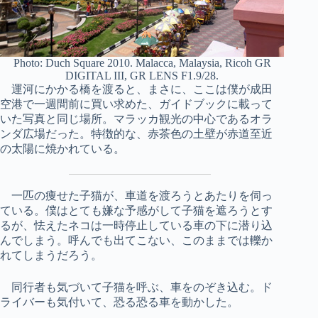
Photo: Duch Square 2010. Malacca, Malaysia, Ricoh GR
DIGITAL III, GR LENS F1.9/28.
運河にかかる橋を渡ると、まさに、ここは僕が成田
空港で一週間前に買い求めた、ガイドブックに載って
いた写真と同じ場所。マラッカ観光の中心であるオラ
ンダ広場だった。特徴的な、赤茶色の土壁が赤道至近
の太陽に焼かれている。
一匹の痩せた子猫が、車道を渡ろうとあたりを伺っ
ている。僕はとても嫌な予感がして子猫を遮ろうとす
るが、怯えたネコは一時停止している車の下に潜り込
んでしまう。呼んでも出てこない、このままでは轢か
れてしまうだろう。
同行者も気づいて子猫を呼ぶ、車をのぞき込む。ド
ライバーも気付いて、恐る恐る車を動かした。