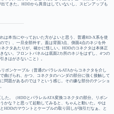
が出てきた。HDDから異音はしていないし、スピンアップも
れは本当にやっておいた方がよいと思う、普通RD-X系を使
ので）、一旦全部外す。蓋は背面3点、側面4点のネジを外
コネクタあたりが、確かに怪しい。HDDのコネクタは本体正
きない。フロントパネルは底面2カ所のネジをはずし、4つの
引きはがさないこと）。
るリボンケーブル（普通のパラレルATAからコネクタを介し
度で曲げられ、かつ、コネクタのハンダの部分に強く接触して
計に問題があるのでは？という感じ。その嫌な部分のテンショ
。
した。（HDDとパラレルATA変換コネクタの部分。リボン
うかな？と思って起動してみると、ちゃんと動いた。やは
とHDDのマウントとケーブルの取り回しが強引だなぁ、と