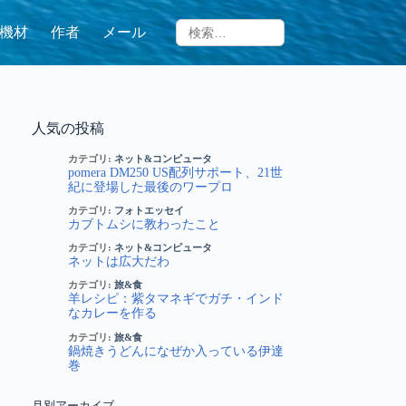
機材
作者
メール
人気の投稿
カテゴリ:
ネット&コンピュータ
pomera DM250 US配列サポート、21世
紀に登場した最後のワープロ
カテゴリ:
フォトエッセイ
カブトムシに教わったこと
カテゴリ:
ネット&コンピュータ
ネットは広大だわ
カテゴリ:
旅&食
羊レシピ：紫タマネギでガチ・インド
なカレーを作る
カテゴリ:
旅&食
鍋焼きうどんになぜか入っている伊達
巻