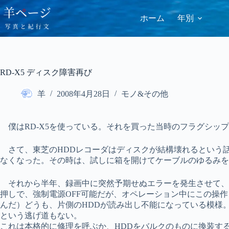
コ
ン
ホーム
年別
テ
ン
ツ
へ
ス
RD-X5 ディスク障害再び
キ
ッ
羊
2008年4月28日
モノ&その他
プ
僕はRD-X5を使っている。それを買った当時のフラグシッ
さて、東芝のHDDレコーダはディスクが結構壊れるという話
なくなった。その時は、試しに箱を開けてケーブルのゆるみを
それから半年、録画中に突然予期せぬエラーを発生させて、フ
押しで、強制電源OFF可能だが、オペレーション中にこの操
んだ）どうも、片側のHDDが読み出し不能になっている模様。
という逃げ道もない。
これは本格的に修理を呼ぶか、HDDをバルクのものに換装す