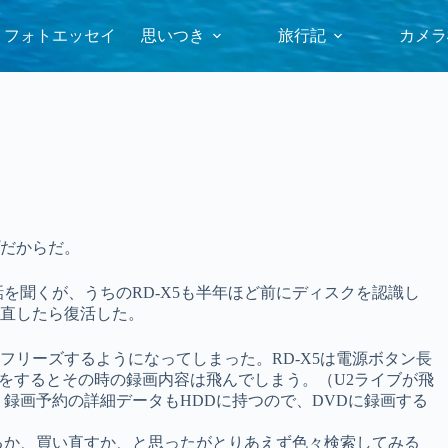
フォトエッセイ
思いつき
旅行記
カメラ
プだからだ。
を聞くが、うちのRD-X5も半年ほど前にディスクを認識し
直したら復活した。
リーズするようになってしまった。RD-X5は電源ボタン長
作をするとその時の録画内容は飛んでしまう。（U2ライブが飛
録画予約の詳細データもHDDに持つので、DVDに録画する
るか、買い直すか、と思ったがとりあえず色々検索してみる