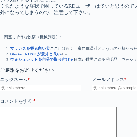
※似たような症状で困っているRDユーザーは多いと思うので
外になってしまうので、注意して下さい。
関連しそうな投稿（機械判定）:
マラカスを振る白い犬
ここしばらく、家に体温計というものが無かった。.
Bluetooth DAC が意外と良い
iPhone...
ウォシュレットを自分で取り付ける
日本が世界に誇る発明品、ウォシュレ
ご感想をお寄せください
*
*
ニックネーム
メールアドレス
*
コメントをする