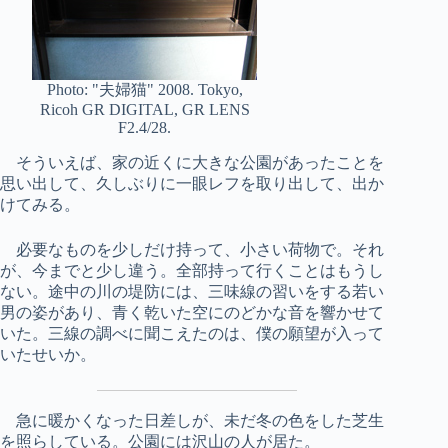
Photo: "夫婦猫" 2008. Tokyo,
Ricoh GR DIGITAL, GR LENS
F2.4/28.
そういえば、家の近くに大きな公園があったことを
思い出して、久しぶりに一眼レフを取り出して、出か
けてみる。
必要なものを少しだけ持って、小さい荷物で。それ
が、今までと少し違う。全部持って行くことはもうし
ない。途中の川の堤防には、三味線の習いをする若い
男の姿があり、青く乾いた空にのどかな音を響かせて
いた。三線の調べに聞こえたのは、僕の願望が入って
いたせいか。
急に暖かくなった日差しが、未だ冬の色をした芝生
を照らしている。公園には沢山の人が居た。