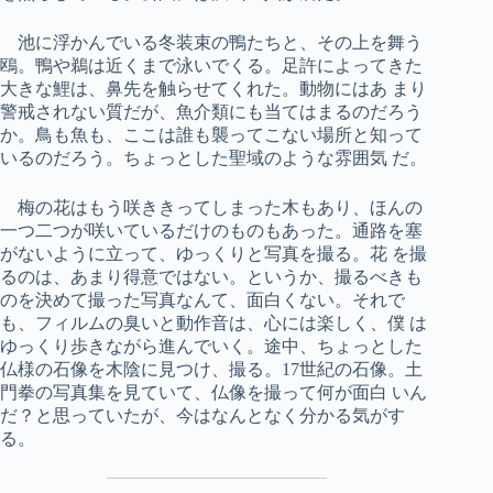
池に浮かんでいる冬装束の鴨たちと、その上を舞う
鴎。鴨や鵜は近くまで泳いでくる。足許によってきた
大きな鯉は、鼻先を触らせてくれた。動物にはあ まり
警戒されない質だが、魚介類にも当てはまるのだろう
か。鳥も魚も、ここは誰も襲ってこない場所と知って
いるのだろう。ちょっとした聖域のような雰囲気 だ。
梅の花はもう咲ききってしまった木もあり、ほんの
一つ二つが咲いているだけのものもあった。通路を塞
がないように立って、ゆっくりと写真を撮る。花 を撮
るのは、あまり得意ではない。というか、撮るべきも
のを決めて撮った写真なんて、面白くない。それで
も、フィルムの臭いと動作音は、心には楽しく、僕 は
ゆっくり歩きながら進んでいく。途中、ちょっとした
仏様の石像を木陰に見つけ、撮る。17世紀の石像。土
門拳の写真集を見ていて、仏像を撮って何が面白 いん
だ？と思っていたが、今はなんとなく分かる気がす
る。