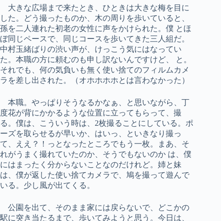
大きな広場まで来たとき、ひときは大きな梅を目に
した。どう撮ったものか、木の周りを歩いていると、
孫を二人連れた初老の女性に声をかけられた。僕 とほ
ぼ同じペースで、同じコースを歩いてきた三人組だ。
中村玉緒ばりの渋い声が、けっこう気にはなってい
た。本職の方に頼むのも申し訳ないんですけど、 と。
それでも、何の気負いも無く使い捨てのフィルムカメ
ラを差し出された。（オホホホホとは言わなかった）
本職。やっぱりそうなるかなぁ、と思いながら、丁
度花が背にかかるような位置に立ってもらって、撮
る。僕は、こういう時は、2枚撮ることにしている。ポ
ーズを取らせるが早いか、はいっ、といきなり撮っ
て、ええ？！っとなったところでもう一枚。まあ、そ
れがうまく撮れていたのか、そうでもないのか は、僕
にはまったく分からないことなのだけれど。姉と妹
は、僕が返した使い捨てカメラで、鳩を撮って遊んで
いる。少し風が出てくる。
公園を出て、そのまま家には戻らないで、どこかの
駅に突き当たるまで、歩いてみようと思う。今日は、