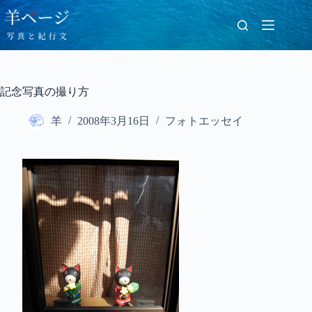
コ
ン
テ
ン
ツ
へ
記念写真の撮り方
ス
キ
羊
2008年3月16日
フォトエッセイ
ッ
プ