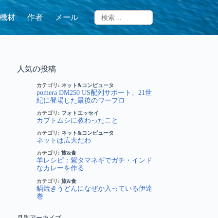
機材
作者
メール
人気の投稿
カテゴリ:
ネット&コンピュータ
pomera DM250 US配列サポート、21世
紀に登場した最後のワープロ
カテゴリ:
フォトエッセイ
カブトムシに教わったこと
カテゴリ:
ネット&コンピュータ
ネットは広大だわ
カテゴリ:
旅&食
羊レシピ：紫タマネギでガチ・インド
なカレーを作る
カテゴリ:
旅&食
鍋焼きうどんになぜか入っている伊達
巻