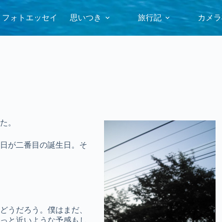
フォトエッセイ
思いつき
旅行記
カメラ
た。
日が二番目の誕生日。そ
どうだろう。僕はまだ、
っと近いような予感もし