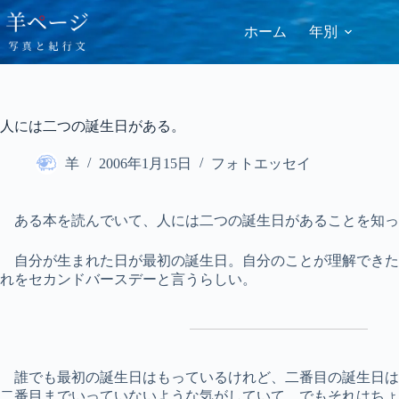
コ
ン
ホーム
年別
テ
ン
ツ
へ
ス
人には二つの誕生日がある。
キ
ッ
羊
2006年1月15日
フォトエッセイ
プ
ある本を読んでいて、人には二つの誕生日があることを知っ
自分が生まれた日が最初の誕生日。自分のことが理解できた
れをセカンドバースデーと言うらしい。
誰でも最初の誕生日はもっているけれど、二番目の誕生日は
二番目までいっていないような気がしていて、でもそれはちょ